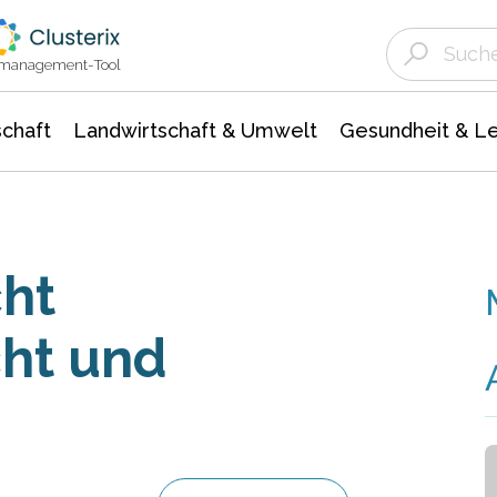
Landwirtschaft & Umwelt
Gesundheit &
Agrar- Forstwissenschaften
Unternehmensmeldungen
Biowissenschafte
Ökologie Umwelt- Naturschutz
ktmanagement-Tool
chaft
Landwirtschaft & Umwelt
Gesundheit & L
ht
cht und