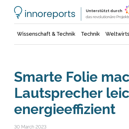
Wissenschaft & Technik
Informationstechnologie
Energie & Elektrotechnik
Unterstützt durch
das revolutionäre Proje
Wissenschaft & Technik
Technik
Weltwirts
Smarte Folie mac
Lautsprecher lei
energieeffizient
30 March 2023