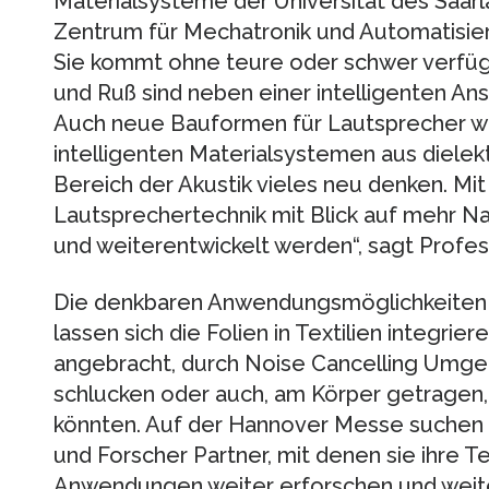
Materialsysteme der Universität des Saar
Zentrum für Mechatronik und Automatisie
Sie kommt ohne teure oder schwer verfügba
und Ruß sind neben einer intelligenten Anst
Auch neue Bauformen für Lautsprecher we
intelligenten Materialsystemen aus dielekt
Bereich der Akustik vieles neu denken. Mit
Lautsprechertechnik mit Blick auf mehr Na
und weiterentwickelt werden“, sagt Profe
Die denkbaren Anwendungsmöglichkeiten si
lassen sich die Folien in Textilien integri
angebracht, durch Noise Cancelling Umg
schlucken oder auch, am Körper getragen,
könnten. Auf der Hannover Messe suchen 
und Forscher Partner, mit denen sie ihre 
Anwendungen weiter erforschen und weit