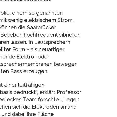
folie, einem so genannten
 mit wenig elektrischem Strom.
 können die Saarbrücker
 Belieben hochfrequent vibrieren
en lassen. In Lautsprechern
llter Form – als neuartiger
chende Elektro- oder
autsprechermembranen bewegen
tten Bass erzeugen.
t einer leitfähigen,
sis bedruckt“, erklärt Professor
 Seeleckes Team forschte. „Legen
iehen sich die Elektroden an und
t und dabei ihre Fläche