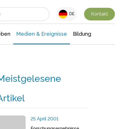
 Leben
Medien & Ereignisse
Interdisziplinäre Forschung
Veranstaltungsnachrichten
n Chemie
Gesellschaftswissenschaften
Kontakt
DE
eben
Medien & Ereignisse
Bildung
Meistgelesene
Artikel
25 April 2001
Forschungsergebnisse