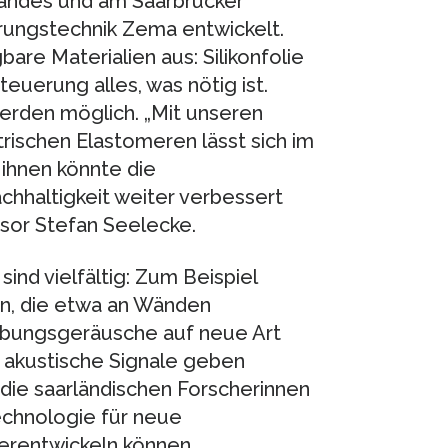
landes und am Saarbrücker
rungstechnik Zema entwickelt.
re Materialien aus: Silikonfolie
euerung alles, was nötig ist.
rden möglich. „Mit unseren
rischen Elastomeren lässt sich im
 ihnen könnte die
chhaltigkeit weiter verbessert
ssor Stefan Seelecke.
nd vielfältig: Zum Beispiel
eren, die etwa an Wänden
ebungsgeräusche auf neue Art
 akustische Signale geben
die saarländischen Forscherinnen
Technologie für neue
erentwickeln können.