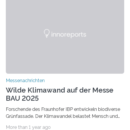
schadstoffadsorbierende Luftfilter und recycelbare
Dämmstoffe. Aerogele sind hochporöse, federleichte
Werkstoffe mit außergewöhnlichen Eigenschaften. Das
macht sie zu idealen Kandidaten für den Leichtbau und
für Filtermaterialien. Sie zeichnen sich durch eine
extrem niedrige Wärmeleitfähigkeit und eine hohe
Adsorptionsfähigkeit für flüchtige organische
Verbindungen aus….
Messenachrichten
Wilde Klimawand auf der Messe
BAU 2025
Forschende des Fraunhofer IBP entwickeln biodiverse
Grünfassade. Der Klimawandel belastet Mensch und
Umwelt. Vor allem in Städten leidet die Bevölkerung im
More than 1 year ago