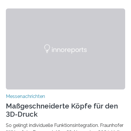
Sommer unter hohen Temperaturen und der
zunehmenden Trockenheit. Auch Insekten und Vögel
finden im urbanen Raum oftmals weniger Nahrung,
Unterschlupf- und Nistmöglichkeiten. Ein
Lösungsansatz kann die Begrünung von Fassaden und
Dächern darstellen. Forschende des Fraunhofer-
Instituts für Bauphysik IBP erproben aktuell in
Zusammenarbeit mit dem Institut für Akustik und
Bauphysik sowie dem Institut für Landschaftsplanung
und Ökologie der Universität Stuttgart…
Messenachrichten
Maßgeschneiderte Köpfe für den
3D-Druck
So gelingt individuelle Funktionsintegration. Fraunhofer