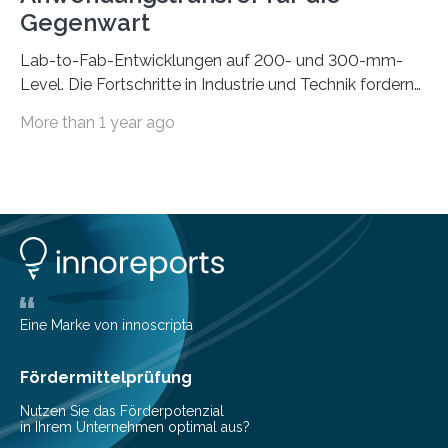
Gegenwart
Lab-to-Fab-Entwicklungen auf 200- und 300-mm-
Level. Die Fortschritte in Industrie und Technik fordern
immer wieder neue Lösungen in der Herstellung von
More than 1 year ago
Mikrochips, sowohl aus technischer, wirtschaftlicher, als
auch ökologischer Sicht. Mit wegweisender Forschung
und einem hochmodernen Anlagenpark hat sich das
Fraunhofer-Institut für Photonische Mikrosysteme IPMS
dabei als starker Partner der Industrie etabliert. Das
Serviceangebot umfasst alle Schritte »from lab to fab«
– von der Beratung über die Prozessentwicklung bis hin
zur Pilotfertigung. 300-mm-Prozessanlagen am CNT.
(c) Sebastian Lassak / Fraunhofer IPMS…
Eine Marke von innoscripta
Fördermittelprüfung
Nutzen Sie das Förderpotenzial
in Ihrem Unternehmen optimal aus?