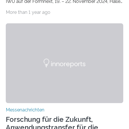
IWU auf der Formnext, 19. – 22. November 2024, Halle
11.0/Stand E38. Wire bzw. Fiber Encapsulating Additive
More than 1 year ago
Manufacturing (WEAM/FEAM) könnte die industrielle
Fertigung von Bauteilen, in die komplexe und doch
kompakte Verkabelungen, Sensoren, Aktoren oder
Beleuchtungssysteme eingebracht werden müssen,
drastisch vereinfachen, indem es diese Komponenten
gleich mitdruckt. Neu entwickelt am Fraunhofer IWU:
die Automated Cable Assembly (AuCA). Wo
konventionelle Robotik an der Produktion und
automatisierten Verlegung biegsamer Kabelsätze in
Automobilen scheitert, stellt AuCA Verkabelungen
mittels…
Messenachrichten
Forschung für die Zukunft,
Anwendungstransfer für die