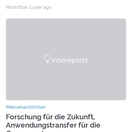
11.0/Stand E38. Wire bzw. Fiber Encapsulating Additive
More than 1 year ago
Manufacturing (WEAM/FEAM) könnte die industrielle
Fertigung von Bauteilen, in die komplexe und doch
kompakte Verkabelungen, Sensoren, Aktoren oder
Beleuchtungssysteme eingebracht werden müssen,
drastisch vereinfachen, indem es diese Komponenten
gleich mitdruckt. Neu entwickelt am Fraunhofer IWU:
die Automated Cable Assembly (AuCA). Wo
konventionelle Robotik an der Produktion und
automatisierten Verlegung biegsamer Kabelsätze in
Automobilen scheitert, stellt AuCA Verkabelungen
mittels…
Messenachrichten
Forschung für die Zukunft,
Anwendungstransfer für die