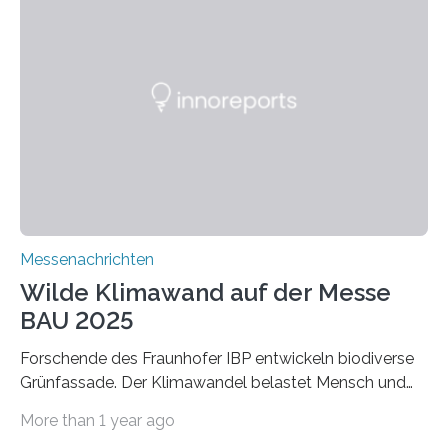
schadstoffadsorbierende Luftfilter und recycelbare
Dämmstoffe. Aerogele sind hochporöse, federleichte
Werkstoffe mit außergewöhnlichen Eigenschaften. Das
macht sie zu idealen Kandidaten für den Leichtbau und
für Filtermaterialien. Sie zeichnen sich durch eine
extrem niedrige Wärmeleitfähigkeit und eine hohe
Adsorptionsfähigkeit für flüchtige organische
Verbindungen aus….
Messenachrichten
Wilde Klimawand auf der Messe
BAU 2025
Forschende des Fraunhofer IBP entwickeln biodiverse
Grünfassade. Der Klimawandel belastet Mensch und
Umwelt. Vor allem in Städten leidet die Bevölkerung im
More than 1 year ago
Sommer unter hohen Temperaturen und der