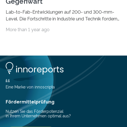
Gegenwart
Lab-to-Fab-Entwicklungen auf 200- und 300-mm-
Level. Die Fortschritte in Industrie und Technik fordern
immer wieder neue Lösungen in der Herstellung von
More than 1 year ago
Mikrochips, sowohl aus technischer, wirtschaftlicher, als
auch ökologischer Sicht. Mit wegweisender Forschung
und einem hochmodernen Anlagenpark hat sich das
Fraunhofer-Institut für Photonische Mikrosysteme IPMS
dabei als starker Partner der Industrie etabliert. Das
Serviceangebot umfasst alle Schritte »from lab to fab«
– von der Beratung über die Prozessentwicklung bis hin
zur Pilotfertigung. 300-mm-Prozessanlagen am CNT.
(c) Sebastian Lassak / Fraunhofer IPMS…
Eine Marke von innoscripta
Fördermittelprüfung
Nutzen Sie das Förderpotenzial
in Ihrem Unternehmen optimal aus?