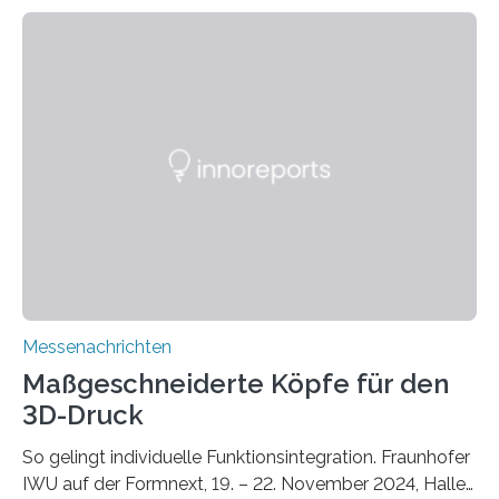
zunehmenden Trockenheit. Auch Insekten und Vögel
finden im urbanen Raum oftmals weniger Nahrung,
Unterschlupf- und Nistmöglichkeiten. Ein
Lösungsansatz kann die Begrünung von Fassaden und
Dächern darstellen. Forschende des Fraunhofer-
Instituts für Bauphysik IBP erproben aktuell in
Zusammenarbeit mit dem Institut für Akustik und
Bauphysik sowie dem Institut für Landschaftsplanung
und Ökologie der Universität Stuttgart…
Messenachrichten
Maßgeschneiderte Köpfe für den
3D-Druck
So gelingt individuelle Funktionsintegration. Fraunhofer
IWU auf der Formnext, 19. – 22. November 2024, Halle