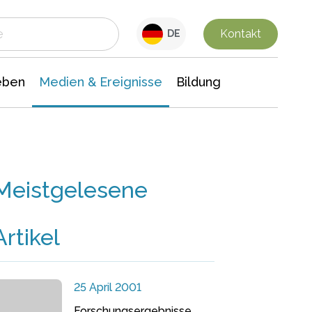
 Leben
Medien & Ereignisse
Interdisziplinäre Forschung
Veranstaltungsnachrichten
n Chemie
Gesellschaftswissenschaften
Kontakt
DE
eben
Medien & Ereignisse
Bildung
Meistgelesene
Artikel
25 April 2001
Forschungsergebnisse