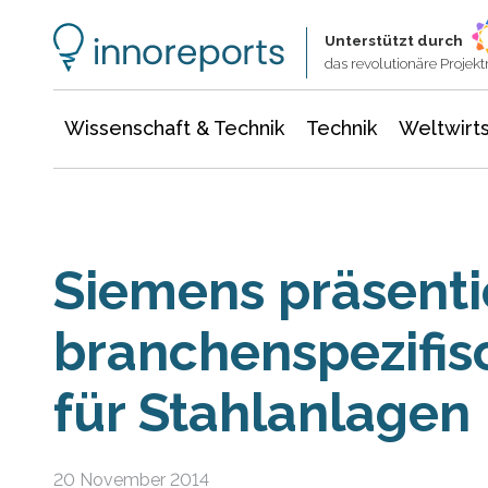
Wissenschaft & Technik
Informationstechnologie
Energie & Elektrotechnik
Unterstützt durch
das revolutionäre Proje
Wissenschaft & Technik
Technik
Weltwirts
Siemens präsenti
branchenspezifi
für Stahlanlagen
20 November 2014