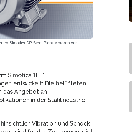
 neuen Simotics DP Steel Plant Motoren von
rm Simotics 1LE1
gen entwickelt: Die belüfteten
n das Angebot an
likationen in der Stahlindustrie
hinsichtlich Vibration und Schock
toren sind für das Zusammenspiel