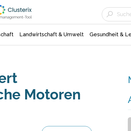
Landwirtschaft & Umwelt
Gesundheit &
Agrar- Forstwissenschaften
Unternehmensmeldungen
Biowissenschafte
Ökologie Umwelt- Naturschutz
ktmanagement-Tool
chaft
Landwirtschaft & Umwelt
Gesundheit & L
ert
sche Motoren