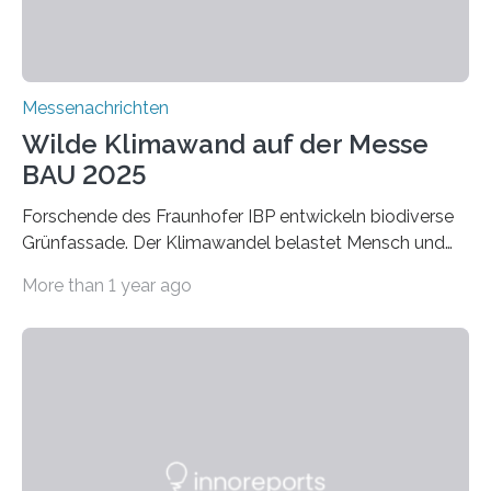
Verbindungen aus….
Messenachrichten
Wilde Klimawand auf der Messe
BAU 2025
Forschende des Fraunhofer IBP entwickeln biodiverse
Grünfassade. Der Klimawandel belastet Mensch und
Umwelt. Vor allem in Städten leidet die Bevölkerung im
More than 1 year ago
Sommer unter hohen Temperaturen und der
zunehmenden Trockenheit. Auch Insekten und Vögel
finden im urbanen Raum oftmals weniger Nahrung,
Unterschlupf- und Nistmöglichkeiten. Ein
Lösungsansatz kann die Begrünung von Fassaden und
Dächern darstellen. Forschende des Fraunhofer-
Instituts für Bauphysik IBP erproben aktuell in
Zusammenarbeit mit dem Institut für Akustik und