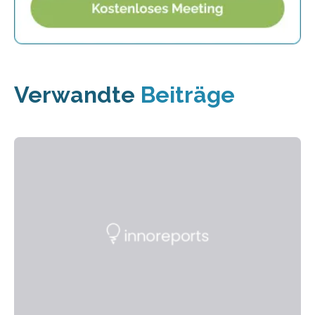
Verwandte
Beiträge