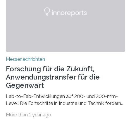
die Automated Cable Assembly (AuCA). Wo
konventionelle Robotik an der Produktion und
automatisierten Verlegung biegsamer Kabelsätze in
Automobilen scheitert, stellt AuCA Verkabelungen
mittels…
Messenachrichten
Forschung für die Zukunft,
Anwendungstransfer für die
Gegenwart
Lab-to-Fab-Entwicklungen auf 200- und 300-mm-
Level. Die Fortschritte in Industrie und Technik fordern
immer wieder neue Lösungen in der Herstellung von
More than 1 year ago
Mikrochips, sowohl aus technischer, wirtschaftlicher, als
auch ökologischer Sicht. Mit wegweisender Forschung