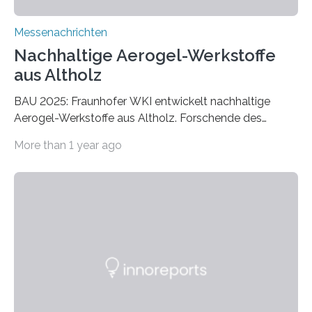
Messenachrichten
Nachhaltige Aerogel-Werkstoffe
aus Altholz
BAU 2025: Fraunhofer WKI entwickelt nachhaltige
Aerogel-Werkstoffe aus Altholz. Forschende des
Fraunhofer WKI stellen auf der BAU 2025 in München
More than 1 year ago
ein Projekt zur Entwicklung innovativer Aerogele aus
Altholz vor. Aus diesen nachhaltigen Materialien
entwickeln die Forschenden unter anderem
schadstoffadsorbierende Luftfilter und recycelbare
Dämmstoffe. Aerogele sind hochporöse, federleichte
Werkstoffe mit außergewöhnlichen Eigenschaften. Das
macht sie zu idealen Kandidaten für den Leichtbau und
für Filtermaterialien. Sie zeichnen sich durch eine
extrem niedrige Wärmeleitfähigkeit und eine hohe
Adsorptionsfähigkeit für flüchtige organische