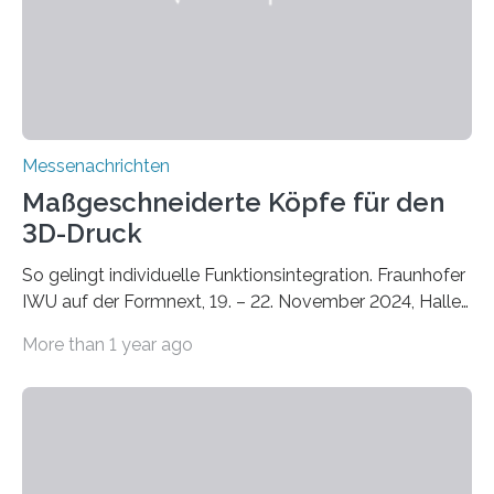
Bauphysik sowie dem Institut für Landschaftsplanung
und Ökologie der Universität Stuttgart…
Messenachrichten
Maßgeschneiderte Köpfe für den
3D-Druck
So gelingt individuelle Funktionsintegration. Fraunhofer
IWU auf der Formnext, 19. – 22. November 2024, Halle
11.0/Stand E38. Wire bzw. Fiber Encapsulating Additive
More than 1 year ago
Manufacturing (WEAM/FEAM) könnte die industrielle
Fertigung von Bauteilen, in die komplexe und doch
kompakte Verkabelungen, Sensoren, Aktoren oder
Beleuchtungssysteme eingebracht werden müssen,
drastisch vereinfachen, indem es diese Komponenten
gleich mitdruckt. Neu entwickelt am Fraunhofer IWU: