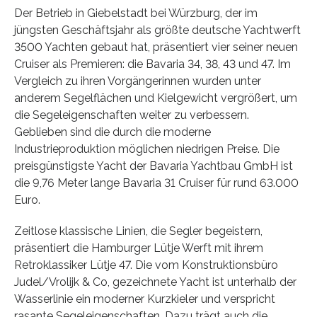
Der Betrieb in Giebelstadt bei Würzburg, der im
jüngsten Geschäftsjahr als größte deutsche Yachtwerft
3500 Yachten gebaut hat, präsentiert vier seiner neuen
Cruiser als Premieren: die Bavaria 34, 38, 43 und 47. Im
Vergleich zu ihren Vorgängerinnen wurden unter
anderem Segelflächen und Kielgewicht vergrößert, um
die Segeleigenschaften weiter zu verbessern.
Geblieben sind die durch die moderne
Industrieproduktion möglichen niedrigen Preise. Die
preisgünstigste Yacht der Bavaria Yachtbau GmbH ist
die 9,76 Meter lange Bavaria 31 Cruiser für rund 63.000
Euro.
Zeitlose klassische Linien, die Segler begeistern,
präsentiert die Hamburger Lütje Werft mit ihrem
Retroklassiker Lütje 47. Die vom Konstruktionsbüro
Judel/Vrolijk & Co, gezeichnete Yacht ist unterhalb der
Wasserlinie ein moderner Kurzkieler und verspricht
rasante Segeleigenschaften. Dazu trägt auch die