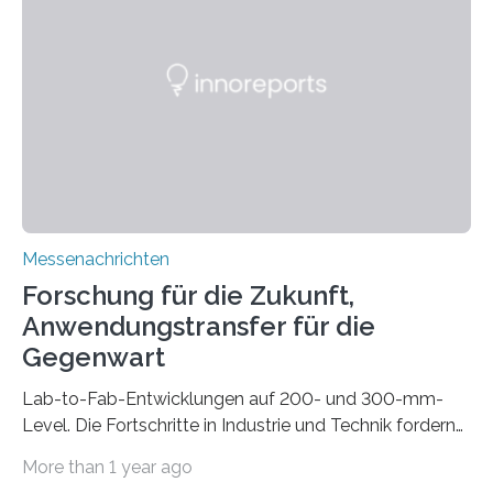
drastisch vereinfachen, indem es diese Komponenten
gleich mitdruckt. Neu entwickelt am Fraunhofer IWU:
die Automated Cable Assembly (AuCA). Wo
konventionelle Robotik an der Produktion und
automatisierten Verlegung biegsamer Kabelsätze in
Automobilen scheitert, stellt AuCA Verkabelungen
mittels…
Messenachrichten
Forschung für die Zukunft,
Anwendungstransfer für die
Gegenwart
Lab-to-Fab-Entwicklungen auf 200- und 300-mm-
Level. Die Fortschritte in Industrie und Technik fordern
immer wieder neue Lösungen in der Herstellung von
More than 1 year ago
Mikrochips, sowohl aus technischer, wirtschaftlicher, als