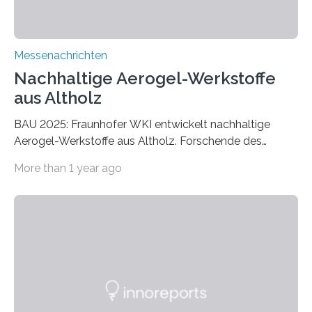
Messenachrichten
Nachhaltige Aerogel-Werkstoffe
aus Altholz
BAU 2025: Fraunhofer WKI entwickelt nachhaltige
Aerogel-Werkstoffe aus Altholz. Forschende des
Fraunhofer WKI stellen auf der BAU 2025 in München
More than 1 year ago
ein Projekt zur Entwicklung innovativer Aerogele aus
Altholz vor. Aus diesen nachhaltigen Materialien
entwickeln die Forschenden unter anderem
schadstoffadsorbierende Luftfilter und recycelbare
Dämmstoffe. Aerogele sind hochporöse, federleichte
Werkstoffe mit außergewöhnlichen Eigenschaften. Das
macht sie zu idealen Kandidaten für den Leichtbau und
für Filtermaterialien. Sie zeichnen sich durch eine
extrem niedrige Wärmeleitfähigkeit und eine hohe