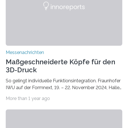
Zusammenarbeit mit dem Institut für Akustik und
Bauphysik sowie dem Institut für Landschaftsplanung
und Ökologie der Universität Stuttgart…
Messenachrichten
Maßgeschneiderte Köpfe für den
3D-Druck
So gelingt individuelle Funktionsintegration. Fraunhofer
IWU auf der Formnext, 19. – 22. November 2024, Halle
11.0/Stand E38. Wire bzw. Fiber Encapsulating Additive
More than 1 year ago
Manufacturing (WEAM/FEAM) könnte die industrielle
Fertigung von Bauteilen, in die komplexe und doch
kompakte Verkabelungen, Sensoren, Aktoren oder
Beleuchtungssysteme eingebracht werden müssen,