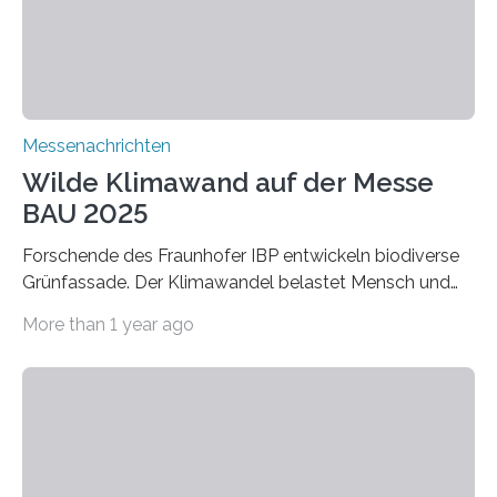
Adsorptionsfähigkeit für flüchtige organische
Verbindungen aus….
Messenachrichten
Wilde Klimawand auf der Messe
BAU 2025
Forschende des Fraunhofer IBP entwickeln biodiverse
Grünfassade. Der Klimawandel belastet Mensch und
Umwelt. Vor allem in Städten leidet die Bevölkerung im
More than 1 year ago
Sommer unter hohen Temperaturen und der
zunehmenden Trockenheit. Auch Insekten und Vögel
finden im urbanen Raum oftmals weniger Nahrung,
Unterschlupf- und Nistmöglichkeiten. Ein
Lösungsansatz kann die Begrünung von Fassaden und
Dächern darstellen. Forschende des Fraunhofer-
Instituts für Bauphysik IBP erproben aktuell in