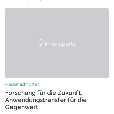
Manufacturing (WEAM/FEAM) könnte die industrielle
Fertigung von Bauteilen, in die komplexe und doch
kompakte Verkabelungen, Sensoren, Aktoren oder
Beleuchtungssysteme eingebracht werden müssen,
drastisch vereinfachen, indem es diese Komponenten
gleich mitdruckt. Neu entwickelt am Fraunhofer IWU:
die Automated Cable Assembly (AuCA). Wo
konventionelle Robotik an der Produktion und
automatisierten Verlegung biegsamer Kabelsätze in
Automobilen scheitert, stellt AuCA Verkabelungen
mittels…
Messenachrichten
Forschung für die Zukunft,
Anwendungstransfer für die
Gegenwart