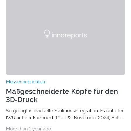
Unterschlupf- und Nistmöglichkeiten. Ein
Lösungsansatz kann die Begrünung von Fassaden und
Dächern darstellen. Forschende des Fraunhofer-
Instituts für Bauphysik IBP erproben aktuell in
Zusammenarbeit mit dem Institut für Akustik und
Bauphysik sowie dem Institut für Landschaftsplanung
und Ökologie der Universität Stuttgart…
Messenachrichten
Maßgeschneiderte Köpfe für den
3D-Druck
So gelingt individuelle Funktionsintegration. Fraunhofer
IWU auf der Formnext, 19. – 22. November 2024, Halle
11.0/Stand E38. Wire bzw. Fiber Encapsulating Additive
More than 1 year ago