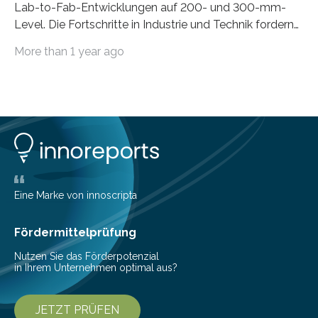
Lab-to-Fab-Entwicklungen auf 200- und 300-mm-
Level. Die Fortschritte in Industrie und Technik fordern
immer wieder neue Lösungen in der Herstellung von
More than 1 year ago
Mikrochips, sowohl aus technischer, wirtschaftlicher, als
auch ökologischer Sicht. Mit wegweisender Forschung
und einem hochmodernen Anlagenpark hat sich das
Fraunhofer-Institut für Photonische Mikrosysteme IPMS
dabei als starker Partner der Industrie etabliert. Das
Serviceangebot umfasst alle Schritte »from lab to fab«
– von der Beratung über die Prozessentwicklung bis hin
zur Pilotfertigung. 300-mm-Prozessanlagen am CNT.
(c) Sebastian Lassak / Fraunhofer IPMS…
Eine Marke von innoscripta
Fördermittelprüfung
Nutzen Sie das Förderpotenzial
in Ihrem Unternehmen optimal aus?
JETZT PRÜFEN