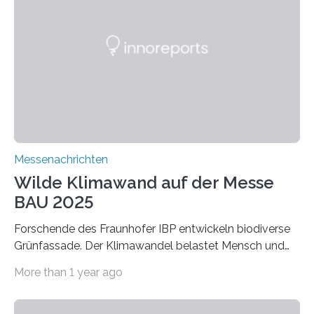
Werkstoffe mit außergewöhnlichen Eigenschaften. Das
macht sie zu idealen Kandidaten für den Leichtbau und
für Filtermaterialien. Sie zeichnen sich durch eine
extrem niedrige Wärmeleitfähigkeit und eine hohe
Adsorptionsfähigkeit für flüchtige organische
Verbindungen aus….
Messenachrichten
Wilde Klimawand auf der Messe
BAU 2025
Forschende des Fraunhofer IBP entwickeln biodiverse
Grünfassade. Der Klimawandel belastet Mensch und
Umwelt. Vor allem in Städten leidet die Bevölkerung im
More than 1 year ago
Sommer unter hohen Temperaturen und der
zunehmenden Trockenheit. Auch Insekten und Vögel
finden im urbanen Raum oftmals weniger Nahrung,