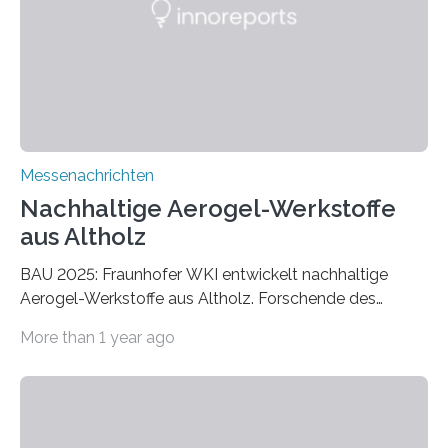
Messenachrichten
Nachhaltige Aerogel-Werkstoffe
aus Altholz
BAU 2025: Fraunhofer WKI entwickelt nachhaltige
Aerogel-Werkstoffe aus Altholz. Forschende des
Fraunhofer WKI stellen auf der BAU 2025 in München
More than 1 year ago
ein Projekt zur Entwicklung innovativer Aerogele aus
Altholz vor. Aus diesen nachhaltigen Materialien
entwickeln die Forschenden unter anderem
schadstoffadsorbierende Luftfilter und recycelbare
Dämmstoffe. Aerogele sind hochporöse, federleichte