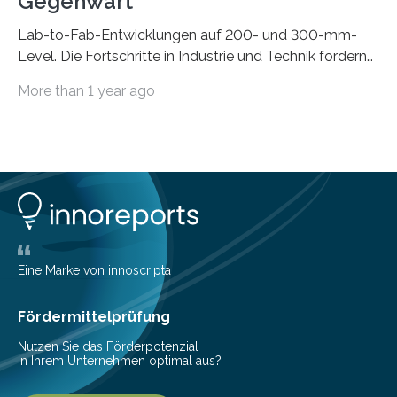
Gegenwart
Lab-to-Fab-Entwicklungen auf 200- und 300-mm-
Level. Die Fortschritte in Industrie und Technik fordern
immer wieder neue Lösungen in der Herstellung von
More than 1 year ago
Mikrochips, sowohl aus technischer, wirtschaftlicher, als
auch ökologischer Sicht. Mit wegweisender Forschung
und einem hochmodernen Anlagenpark hat sich das
Fraunhofer-Institut für Photonische Mikrosysteme IPMS
dabei als starker Partner der Industrie etabliert. Das
Serviceangebot umfasst alle Schritte »from lab to fab«
– von der Beratung über die Prozessentwicklung bis hin
zur Pilotfertigung. 300-mm-Prozessanlagen am CNT.
(c) Sebastian Lassak / Fraunhofer IPMS…
Eine Marke von innoscripta
Fördermittelprüfung
Nutzen Sie das Förderpotenzial
in Ihrem Unternehmen optimal aus?