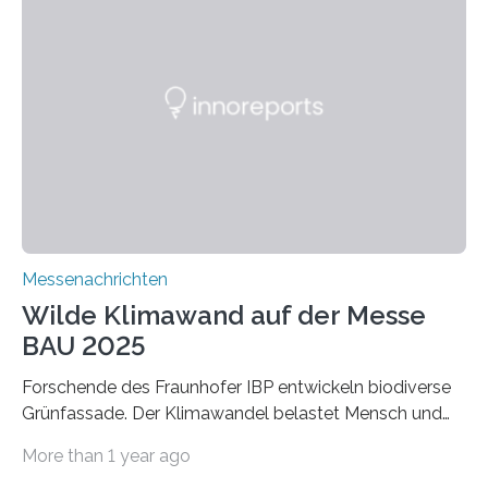
Dämmstoffe. Aerogele sind hochporöse, federleichte
Werkstoffe mit außergewöhnlichen Eigenschaften. Das
macht sie zu idealen Kandidaten für den Leichtbau und
für Filtermaterialien. Sie zeichnen sich durch eine
extrem niedrige Wärmeleitfähigkeit und eine hohe
Adsorptionsfähigkeit für flüchtige organische
Verbindungen aus….
Messenachrichten
Wilde Klimawand auf der Messe
BAU 2025
Forschende des Fraunhofer IBP entwickeln biodiverse
Grünfassade. Der Klimawandel belastet Mensch und
Umwelt. Vor allem in Städten leidet die Bevölkerung im
More than 1 year ago
Sommer unter hohen Temperaturen und der