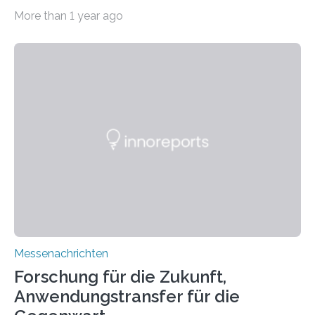
11.0/Stand E38. Wire bzw. Fiber Encapsulating Additive
More than 1 year ago
Manufacturing (WEAM/FEAM) könnte die industrielle
Fertigung von Bauteilen, in die komplexe und doch
kompakte Verkabelungen, Sensoren, Aktoren oder
Beleuchtungssysteme eingebracht werden müssen,
drastisch vereinfachen, indem es diese Komponenten
gleich mitdruckt. Neu entwickelt am Fraunhofer IWU:
die Automated Cable Assembly (AuCA). Wo
konventionelle Robotik an der Produktion und
automatisierten Verlegung biegsamer Kabelsätze in
Automobilen scheitert, stellt AuCA Verkabelungen
mittels…
Messenachrichten
Forschung für die Zukunft,
Anwendungstransfer für die