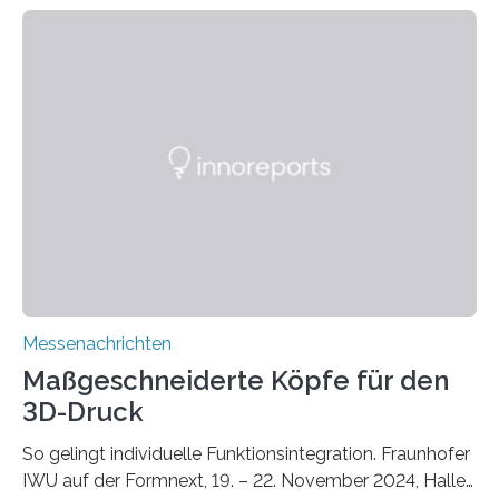
zunehmenden Trockenheit. Auch Insekten und Vögel
finden im urbanen Raum oftmals weniger Nahrung,
Unterschlupf- und Nistmöglichkeiten. Ein
Lösungsansatz kann die Begrünung von Fassaden und
Dächern darstellen. Forschende des Fraunhofer-
Instituts für Bauphysik IBP erproben aktuell in
Zusammenarbeit mit dem Institut für Akustik und
Bauphysik sowie dem Institut für Landschaftsplanung
und Ökologie der Universität Stuttgart…
Messenachrichten
Maßgeschneiderte Köpfe für den
3D-Druck
So gelingt individuelle Funktionsintegration. Fraunhofer
IWU auf der Formnext, 19. – 22. November 2024, Halle