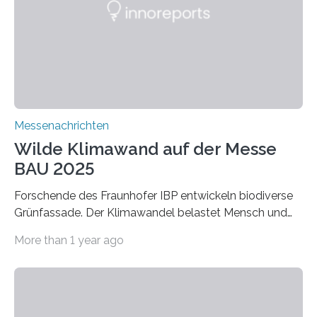
für Filtermaterialien. Sie zeichnen sich durch eine
extrem niedrige Wärmeleitfähigkeit und eine hohe
Adsorptionsfähigkeit für flüchtige organische
Verbindungen aus….
Messenachrichten
Wilde Klimawand auf der Messe
BAU 2025
Forschende des Fraunhofer IBP entwickeln biodiverse
Grünfassade. Der Klimawandel belastet Mensch und
Umwelt. Vor allem in Städten leidet die Bevölkerung im
More than 1 year ago
Sommer unter hohen Temperaturen und der
zunehmenden Trockenheit. Auch Insekten und Vögel
finden im urbanen Raum oftmals weniger Nahrung,
Unterschlupf- und Nistmöglichkeiten. Ein
Lösungsansatz kann die Begrünung von Fassaden und