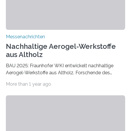
Messenachrichten
Nachhaltige Aerogel-Werkstoffe
aus Altholz
BAU 2025: Fraunhofer WKI entwickelt nachhaltige
Aerogel-Werkstoffe aus Altholz. Forschende des
Fraunhofer WKI stellen auf der BAU 2025 in München
More than 1 year ago
ein Projekt zur Entwicklung innovativer Aerogele aus
Altholz vor. Aus diesen nachhaltigen Materialien
entwickeln die Forschenden unter anderem
schadstoffadsorbierende Luftfilter und recycelbare
Dämmstoffe. Aerogele sind hochporöse, federleichte
Werkstoffe mit außergewöhnlichen Eigenschaften. Das
macht sie zu idealen Kandidaten für den Leichtbau und