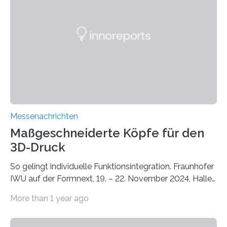
Dächern darstellen. Forschende des Fraunhofer-
Instituts für Bauphysik IBP erproben aktuell in
Zusammenarbeit mit dem Institut für Akustik und
Bauphysik sowie dem Institut für Landschaftsplanung
und Ökologie der Universität Stuttgart…
Messenachrichten
Maßgeschneiderte Köpfe für den
3D-Druck
So gelingt individuelle Funktionsintegration. Fraunhofer
IWU auf der Formnext, 19. – 22. November 2024, Halle
11.0/Stand E38. Wire bzw. Fiber Encapsulating Additive
More than 1 year ago
Manufacturing (WEAM/FEAM) könnte die industrielle
Fertigung von Bauteilen, in die komplexe und doch