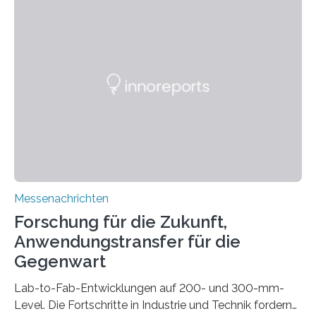
kompakte Verkabelungen, Sensoren, Aktoren oder
Beleuchtungssysteme eingebracht werden müssen,
drastisch vereinfachen, indem es diese Komponenten
gleich mitdruckt. Neu entwickelt am Fraunhofer IWU:
die Automated Cable Assembly (AuCA). Wo
konventionelle Robotik an der Produktion und
automatisierten Verlegung biegsamer Kabelsätze in
Automobilen scheitert, stellt AuCA Verkabelungen
mittels…
Messenachrichten
Forschung für die Zukunft,
Anwendungstransfer für die
Gegenwart
Lab-to-Fab-Entwicklungen auf 200- und 300-mm-
Level. Die Fortschritte in Industrie und Technik fordern