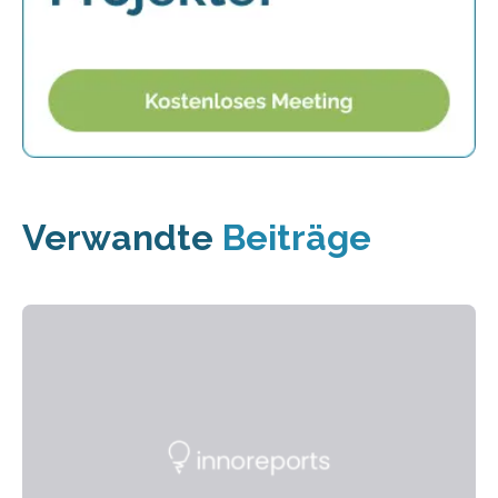
Verwandte
Beiträge