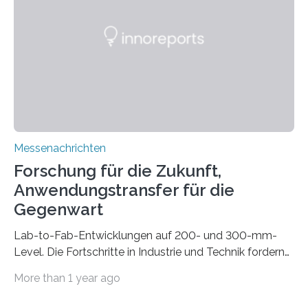
gleich mitdruckt. Neu entwickelt am Fraunhofer IWU:
die Automated Cable Assembly (AuCA). Wo
konventionelle Robotik an der Produktion und
automatisierten Verlegung biegsamer Kabelsätze in
Automobilen scheitert, stellt AuCA Verkabelungen
mittels…
Messenachrichten
Forschung für die Zukunft,
Anwendungstransfer für die
Gegenwart
Lab-to-Fab-Entwicklungen auf 200- und 300-mm-
Level. Die Fortschritte in Industrie und Technik fordern
immer wieder neue Lösungen in der Herstellung von
More than 1 year ago
Mikrochips, sowohl aus technischer, wirtschaftlicher, als
auch ökologischer Sicht. Mit wegweisender Forschung