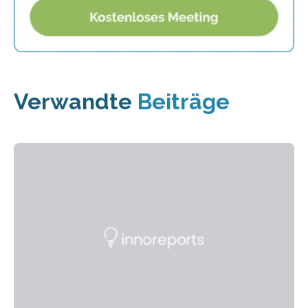
Verwandte
Beiträge