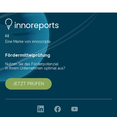
und einem hochmodernen Anlagenpark hat sich das
Fraunhofer-Institut für Photonische Mikrosysteme IPMS
dabei als starker Partner der Industrie etabliert. Das
Serviceangebot umfasst alle Schritte »from lab to fab«
– von der Beratung über die Prozessentwicklung bis hin
zur Pilotfertigung. 300-mm-Prozessanlagen am CNT.
(c) Sebastian Lassak / Fraunhofer IPMS…
Eine Marke von innoscripta
Fördermittelprüfung
Nutzen Sie das Förderpotenzial
in Ihrem Unternehmen optimal aus?
JETZT PRÜFEN