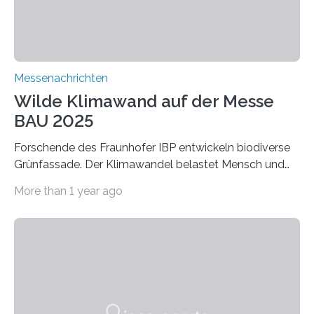
Verbindungen aus….
Messenachrichten
Wilde Klimawand auf der Messe
BAU 2025
Forschende des Fraunhofer IBP entwickeln biodiverse
Grünfassade. Der Klimawandel belastet Mensch und
Umwelt. Vor allem in Städten leidet die Bevölkerung im
More than 1 year ago
Sommer unter hohen Temperaturen und der
zunehmenden Trockenheit. Auch Insekten und Vögel
finden im urbanen Raum oftmals weniger Nahrung,
Unterschlupf- und Nistmöglichkeiten. Ein
Lösungsansatz kann die Begrünung von Fassaden und
Dächern darstellen. Forschende des Fraunhofer-
Instituts für Bauphysik IBP erproben aktuell in