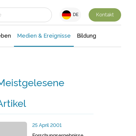
 Leben
Medien & Ereignisse
Interdisziplinäre Forschung
Veranstaltungsnachrichten
n Chemie
Gesellschaftswissenschaften
Kontakt
DE
eben
Medien & Ereignisse
Bildung
Meistgelesene
Artikel
25 April 2001
Forschungsergebnisse