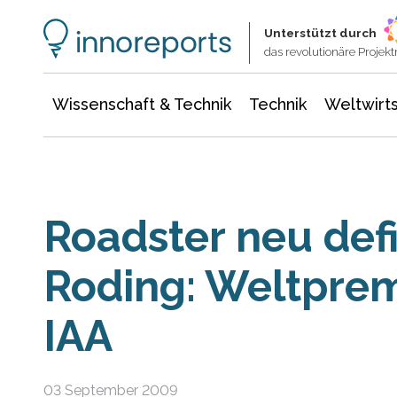
Wissenschaft & Technik
Informationstechnologie
Energie & Elektrotechnik
Unterstützt durch
das revolutionäre Proje
Wissenschaft & Technik
Technik
Weltwirts
Roadster neu defi
Roding: Weltprem
IAA
03 September 2009