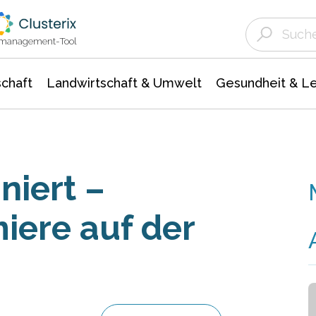
Landwirtschaft & Umwelt
Gesundheit &
Agrar- Forstwissenschaften
Unternehmensmeldungen
Biowissenschafte
Ökologie Umwelt- Naturschutz
ktmanagement-Tool
chaft
Landwirtschaft & Umwelt
Gesundheit & L
niert –
iere auf der