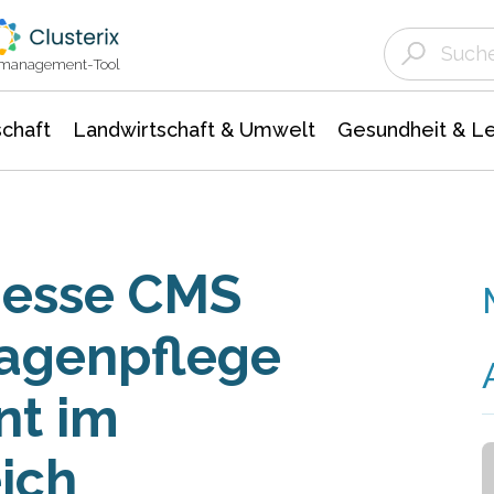
Landwirtschaft & Umwelt
Gesundheit &
Agrar- Forstwissenschaften
Unternehmensmeldungen
Biowissenschafte
Ökologie Umwelt- Naturschutz
ktmanagement-Tool
chaft
Landwirtschaft & Umwelt
Gesundheit & L
messe CMS
lagenpflege
nt im
ich