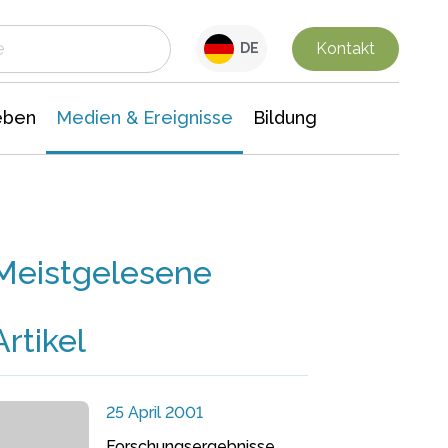
 Leben
Medien & Ereignisse
Interdisziplinäre Forschung
Veranstaltungsnachrichten
n Chemie
Gesellschaftswissenschaften
Kontakt
DE
eben
Medien & Ereignisse
Bildung
Meistgelesene
Artikel
25 April 2001
Forschungsergebnisse