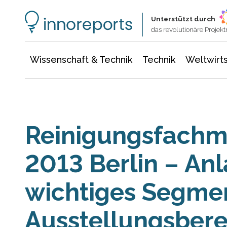
Wissenschaft & Technik
Informationstechnologie
Energie & Elektrotechnik
Unterstützt durch
das revolutionäre Proje
Wissenschaft & Technik
Technik
Weltwirts
Reinigungsfach
2013 Berlin – An
wichtiges Segme
Ausstellungsbere