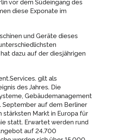
rlin vor dem Südeingang des
en diese Exponate im
aschinen und Geräte dieses
unterschiedlichsten
hat dazu auf der diesjährigen
.Services. gilt als
gnis des Jahres. Die
gssysteme, Gebäudemanagement
7. September auf dem Berliner
stärksten Markt in Europa für
e statt. Erwartet werden rund
Angebot auf 24.700
äche werden sich über 15.000