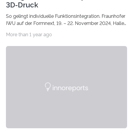
3D-Druck
So gelingt individuelle Funktionsintegration. Fraunhofer
IWU auf der Formnext, 19. – 22. November 2024, Halle
11.0/Stand E38. Wire bzw. Fiber Encapsulating Additive
More than 1 year ago
Manufacturing (WEAM/FEAM) könnte die industrielle
Fertigung von Bauteilen, in die komplexe und doch
kompakte Verkabelungen, Sensoren, Aktoren oder
Beleuchtungssysteme eingebracht werden müssen,
drastisch vereinfachen, indem es diese Komponenten
gleich mitdruckt. Neu entwickelt am Fraunhofer IWU:
die Automated Cable Assembly (AuCA). Wo
konventionelle Robotik an der Produktion und
automatisierten Verlegung biegsamer Kabelsätze in
Automobilen scheitert, stellt AuCA Verkabelungen
mittels…