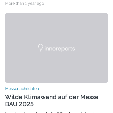
More than 1 year ago
ein Projekt zur Entwicklung innovativer Aerogele aus
Altholz vor. Aus diesen nachhaltigen Materialien
entwickeln die Forschenden unter anderem
schadstoffadsorbierende Luftfilter und recycelbare
Dämmstoffe. Aerogele sind hochporöse, federleichte
Werkstoffe mit außergewöhnlichen Eigenschaften. Das
macht sie zu idealen Kandidaten für den Leichtbau und
für Filtermaterialien. Sie zeichnen sich durch eine
extrem niedrige Wärmeleitfähigkeit und eine hohe
Adsorptionsfähigkeit für flüchtige organische
Verbindungen aus….
Messenachrichten
Wilde Klimawand auf der Messe
BAU 2025