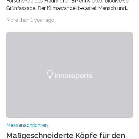
Forschende des Fraunhofer IBP entwickeln biodiverse
Grünfassade. Der Klimawandel belastet Mensch und
Umwelt. Vor allem in Städten leidet die Bevölkerung im
More than 1 year ago
Sommer unter hohen Temperaturen und der
zunehmenden Trockenheit. Auch Insekten und Vögel
finden im urbanen Raum oftmals weniger Nahrung,
Unterschlupf- und Nistmöglichkeiten. Ein
Lösungsansatz kann die Begrünung von Fassaden und
Dächern darstellen. Forschende des Fraunhofer-
Instituts für Bauphysik IBP erproben aktuell in
Zusammenarbeit mit dem Institut für Akustik und
Bauphysik sowie dem Institut für Landschaftsplanung
und Ökologie der Universität Stuttgart…
Messenachrichten
Maßgeschneiderte Köpfe für den