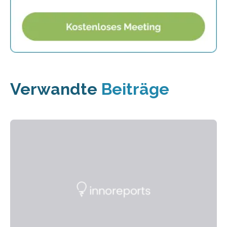
Verwandte
Beiträge