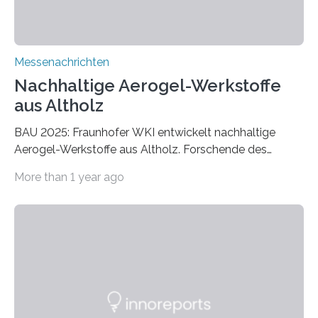
Messenachrichten
Nachhaltige Aerogel-Werkstoffe
aus Altholz
BAU 2025: Fraunhofer WKI entwickelt nachhaltige
Aerogel-Werkstoffe aus Altholz. Forschende des
Fraunhofer WKI stellen auf der BAU 2025 in München
More than 1 year ago
ein Projekt zur Entwicklung innovativer Aerogele aus
Altholz vor. Aus diesen nachhaltigen Materialien
entwickeln die Forschenden unter anderem
schadstoffadsorbierende Luftfilter und recycelbare
Dämmstoffe. Aerogele sind hochporöse, federleichte
Werkstoffe mit außergewöhnlichen Eigenschaften. Das
macht sie zu idealen Kandidaten für den Leichtbau und
für Filtermaterialien. Sie zeichnen sich durch eine