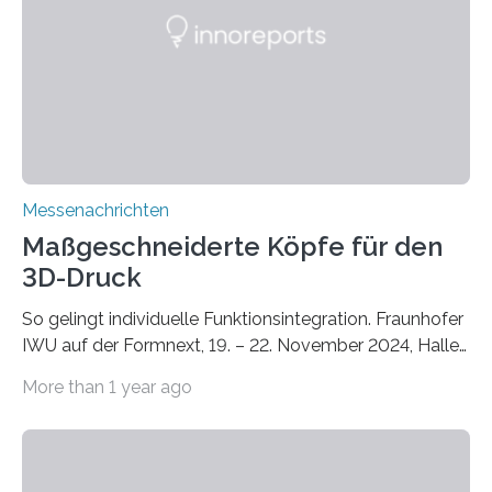
Instituts für Bauphysik IBP erproben aktuell in
Zusammenarbeit mit dem Institut für Akustik und
Bauphysik sowie dem Institut für Landschaftsplanung
und Ökologie der Universität Stuttgart…
Messenachrichten
Maßgeschneiderte Köpfe für den
3D-Druck
So gelingt individuelle Funktionsintegration. Fraunhofer
IWU auf der Formnext, 19. – 22. November 2024, Halle
11.0/Stand E38. Wire bzw. Fiber Encapsulating Additive
More than 1 year ago
Manufacturing (WEAM/FEAM) könnte die industrielle
Fertigung von Bauteilen, in die komplexe und doch
kompakte Verkabelungen, Sensoren, Aktoren oder
Beleuchtungssysteme eingebracht werden müssen,