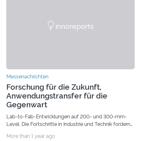
drastisch vereinfachen, indem es diese Komponenten
gleich mitdruckt. Neu entwickelt am Fraunhofer IWU:
die Automated Cable Assembly (AuCA). Wo
konventionelle Robotik an der Produktion und
automatisierten Verlegung biegsamer Kabelsätze in
Automobilen scheitert, stellt AuCA Verkabelungen
mittels…
Messenachrichten
Forschung für die Zukunft,
Anwendungstransfer für die
Gegenwart
Lab-to-Fab-Entwicklungen auf 200- und 300-mm-
Level. Die Fortschritte in Industrie und Technik fordern
immer wieder neue Lösungen in der Herstellung von
More than 1 year ago
Mikrochips, sowohl aus technischer, wirtschaftlicher, als