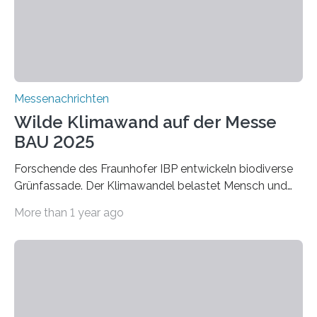
extrem niedrige Wärmeleitfähigkeit und eine hohe
Adsorptionsfähigkeit für flüchtige organische
Verbindungen aus….
Messenachrichten
Wilde Klimawand auf der Messe
BAU 2025
Forschende des Fraunhofer IBP entwickeln biodiverse
Grünfassade. Der Klimawandel belastet Mensch und
Umwelt. Vor allem in Städten leidet die Bevölkerung im
More than 1 year ago
Sommer unter hohen Temperaturen und der
zunehmenden Trockenheit. Auch Insekten und Vögel
finden im urbanen Raum oftmals weniger Nahrung,
Unterschlupf- und Nistmöglichkeiten. Ein
Lösungsansatz kann die Begrünung von Fassaden und
Dächern darstellen. Forschende des Fraunhofer-