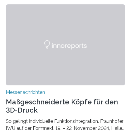
zunehmenden Trockenheit. Auch Insekten und Vögel
finden im urbanen Raum oftmals weniger Nahrung,
Unterschlupf- und Nistmöglichkeiten. Ein
Lösungsansatz kann die Begrünung von Fassaden und
Dächern darstellen. Forschende des Fraunhofer-
Instituts für Bauphysik IBP erproben aktuell in
Zusammenarbeit mit dem Institut für Akustik und
Bauphysik sowie dem Institut für Landschaftsplanung
und Ökologie der Universität Stuttgart…
Messenachrichten
Maßgeschneiderte Köpfe für den
3D-Druck
So gelingt individuelle Funktionsintegration. Fraunhofer
IWU auf der Formnext, 19. – 22. November 2024, Halle