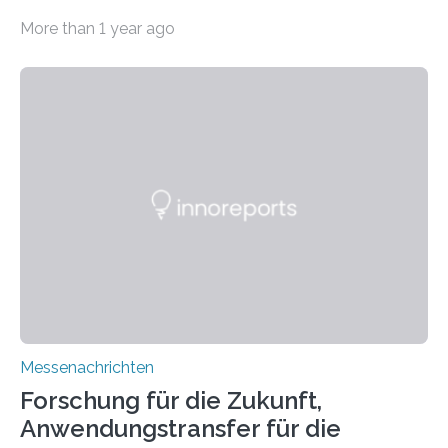
11.0/Stand E38. Wire bzw. Fiber Encapsulating Additive
More than 1 year ago
Manufacturing (WEAM/FEAM) könnte die industrielle
Fertigung von Bauteilen, in die komplexe und doch
kompakte Verkabelungen, Sensoren, Aktoren oder
Beleuchtungssysteme eingebracht werden müssen,
drastisch vereinfachen, indem es diese Komponenten
gleich mitdruckt. Neu entwickelt am Fraunhofer IWU:
die Automated Cable Assembly (AuCA). Wo
konventionelle Robotik an der Produktion und
automatisierten Verlegung biegsamer Kabelsätze in
Automobilen scheitert, stellt AuCA Verkabelungen
mittels…
Messenachrichten
Forschung für die Zukunft,
Anwendungstransfer für die