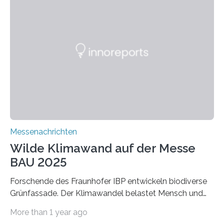
schadstoffadsorbierende Luftfilter und recycelbare
Dämmstoffe. Aerogele sind hochporöse, federleichte
Werkstoffe mit außergewöhnlichen Eigenschaften. Das
macht sie zu idealen Kandidaten für den Leichtbau und
für Filtermaterialien. Sie zeichnen sich durch eine
extrem niedrige Wärmeleitfähigkeit und eine hohe
Adsorptionsfähigkeit für flüchtige organische
Verbindungen aus….
Messenachrichten
Wilde Klimawand auf der Messe
BAU 2025
Forschende des Fraunhofer IBP entwickeln biodiverse
Grünfassade. Der Klimawandel belastet Mensch und
Umwelt. Vor allem in Städten leidet die Bevölkerung im
More than 1 year ago
Sommer unter hohen Temperaturen und der