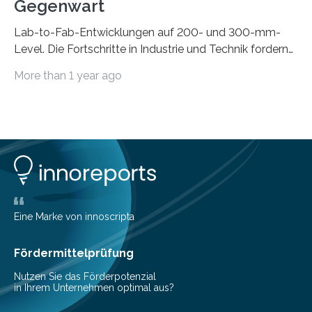
Gegenwart
Lab-to-Fab-Entwicklungen auf 200- und 300-mm-
Level. Die Fortschritte in Industrie und Technik fordern
immer wieder neue Lösungen in der Herstellung von
More than 1 year ago
Mikrochips, sowohl aus technischer, wirtschaftlicher, als
auch ökologischer Sicht. Mit wegweisender Forschung
und einem hochmodernen Anlagenpark hat sich das
Fraunhofer-Institut für Photonische Mikrosysteme IPMS
dabei als starker Partner der Industrie etabliert. Das
Serviceangebot umfasst alle Schritte »from lab to fab«
– von der Beratung über die Prozessentwicklung bis hin
zur Pilotfertigung. 300-mm-Prozessanlagen am CNT.
(c) Sebastian Lassak / Fraunhofer IPMS…
Eine Marke von innoscripta
Fördermittelprüfung
Nutzen Sie das Förderpotenzial
in Ihrem Unternehmen optimal aus?