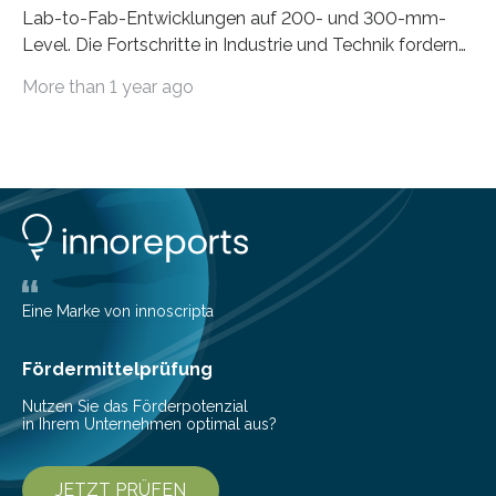
Lab-to-Fab-Entwicklungen auf 200- und 300-mm-
Level. Die Fortschritte in Industrie und Technik fordern
immer wieder neue Lösungen in der Herstellung von
More than 1 year ago
Mikrochips, sowohl aus technischer, wirtschaftlicher, als
auch ökologischer Sicht. Mit wegweisender Forschung
und einem hochmodernen Anlagenpark hat sich das
Fraunhofer-Institut für Photonische Mikrosysteme IPMS
dabei als starker Partner der Industrie etabliert. Das
Serviceangebot umfasst alle Schritte »from lab to fab«
– von der Beratung über die Prozessentwicklung bis hin
zur Pilotfertigung. 300-mm-Prozessanlagen am CNT.
(c) Sebastian Lassak / Fraunhofer IPMS…
Eine Marke von innoscripta
Fördermittelprüfung
Nutzen Sie das Förderpotenzial
in Ihrem Unternehmen optimal aus?
JETZT PRÜFEN