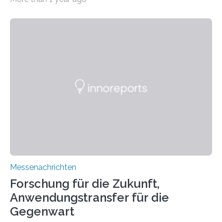
Manufacturing (WEAM/FEAM) könnte die industrielle
Fertigung von Bauteilen, in die komplexe und doch
kompakte Verkabelungen, Sensoren, Aktoren oder
Beleuchtungssysteme eingebracht werden müssen,
drastisch vereinfachen, indem es diese Komponenten
gleich mitdruckt. Neu entwickelt am Fraunhofer IWU:
die Automated Cable Assembly (AuCA). Wo
konventionelle Robotik an der Produktion und
automatisierten Verlegung biegsamer Kabelsätze in
Automobilen scheitert, stellt AuCA Verkabelungen
mittels…
Messenachrichten
Forschung für die Zukunft,
Anwendungstransfer für die
Gegenwart