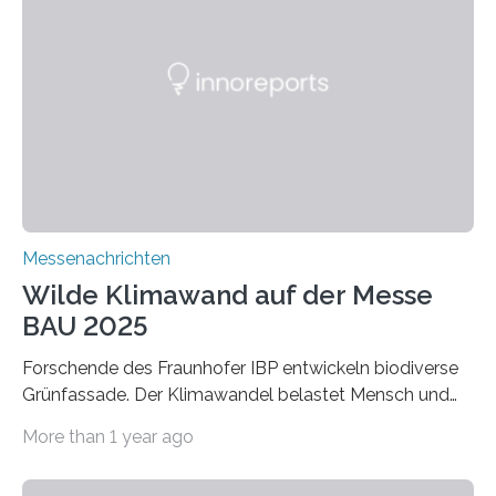
Dämmstoffe. Aerogele sind hochporöse, federleichte
Werkstoffe mit außergewöhnlichen Eigenschaften. Das
macht sie zu idealen Kandidaten für den Leichtbau und
für Filtermaterialien. Sie zeichnen sich durch eine
extrem niedrige Wärmeleitfähigkeit und eine hohe
Adsorptionsfähigkeit für flüchtige organische
Verbindungen aus….
Messenachrichten
Wilde Klimawand auf der Messe
BAU 2025
Forschende des Fraunhofer IBP entwickeln biodiverse
Grünfassade. Der Klimawandel belastet Mensch und
Umwelt. Vor allem in Städten leidet die Bevölkerung im
More than 1 year ago
Sommer unter hohen Temperaturen und der
zunehmenden Trockenheit. Auch Insekten und Vögel