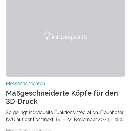
finden im urbanen Raum oftmals weniger Nahrung,
Unterschlupf- und Nistmöglichkeiten. Ein
Lösungsansatz kann die Begrünung von Fassaden und
Dächern darstellen. Forschende des Fraunhofer-
Instituts für Bauphysik IBP erproben aktuell in
Zusammenarbeit mit dem Institut für Akustik und
Bauphysik sowie dem Institut für Landschaftsplanung
und Ökologie der Universität Stuttgart…
Messenachrichten
Maßgeschneiderte Köpfe für den
3D-Druck
So gelingt individuelle Funktionsintegration. Fraunhofer
IWU auf der Formnext, 19. – 22. November 2024, Halle
11.0/Stand E38. Wire bzw. Fiber Encapsulating Additive
More than 1 year ago