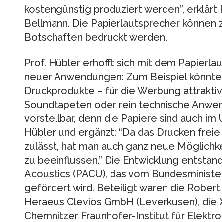
kostengünstig produziert werden”, erklärt 
Bellmann. Die Papierlautsprecher können z
Botschaften bedruckt werden.
Prof. Hübler erhofft sich mit dem Papierl
neuer Anwendungen: Zum Beispiel könnten 
Druckprodukte – für die Werbung attrakti
Soundtapeten oder rein technische Anwe
vorstellbar, denn die Papiere sind auch im U
Hübler und ergänzt: “Da das Drucken frei
zulässt, hat man auch ganz neue Möglichke
zu beeinflussen.” Die Entwicklung entstan
Acoustics (PACU), das vom Bundesministe
gefördert wird. Beteiligt waren die Rober
Heraeus Clevios GmbH (Leverkusen), die 
Chemnitzer Fraunhofer-Institut für Elekt