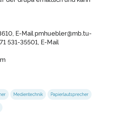
-23610, E-Mail pmhuebler@mb.tu-
71 531-35501, E-Mail
pm
e
her
Medientechnik
Papierlautsprecher