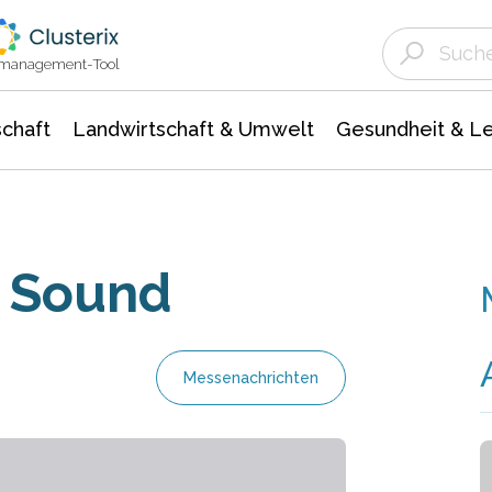
Landwirtschaft & Umwelt
Gesundheit &
Agrar- Forstwissenschaften
Unternehmensmeldungen
Biowissenschafte
Ökologie Umwelt- Naturschutz
ktmanagement-Tool
chaft
Landwirtschaft & Umwelt
Gesundheit & L
m Sound
Messenachrichten