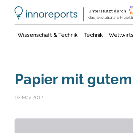
Wissenschaft & Technik
Informationstechnologie
Energie & Elektrotechnik
Unterstützt durch
das revolutionäre Proje
Wissenschaft & Technik
Technik
Weltwirts
Papier mit gute
02 May 2012