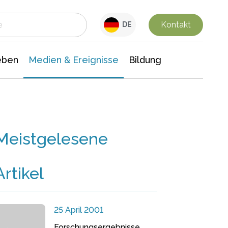
 Leben
Medien & Ereignisse
Interdisziplinäre Forschung
Veranstaltungsnachrichten
n Chemie
Gesellschaftswissenschaften
Kontakt
DE
eben
Medien & Ereignisse
Bildung
Meistgelesene
Artikel
25 April 2001
Forschungsergebnisse