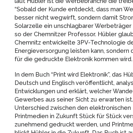
laut Hübler ist die Werbebranche die treib
“Sobald der Kunde entdeckt, dass man Werb
besser nicht wegwirft, sondern damit Stro
Solarzelle ein unschlagbarer Werbeträger
so der Chemnitzer Professor. Hübler glaubt
Chemnitz entwickelte 3PV-Technologie der
Energieversorgung leisten kann, sondern 
für die gedruckte Elektronik kommen wird.
In dem Buch “Print wird Elektronik”, das Hüb
Deutsch und Englisch veröffentlicht, analys
Entwicklungen und erklärt, welcher Wandel
Gewerbes aus seiner Sicht zu erwarten ist.
Unterschied zwischen den elektronischen
Printmedien in Zukunft Stück für Stück ver
zunehmend gedruckt werden, und Printmed
blickt Hübler in die Zukunft. Das Buch ist a