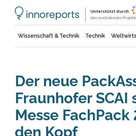
Wissenschaft & Technik
Informationstechnologie
Energie & Elektrotechnik
Unterstützt durch
das revolutionäre Proje
Wissenschaft & Technik
Technik
Weltwirts
Der neue PackAss
Fraunhofer SCAI s
Messe FachPack 2
den Kopf