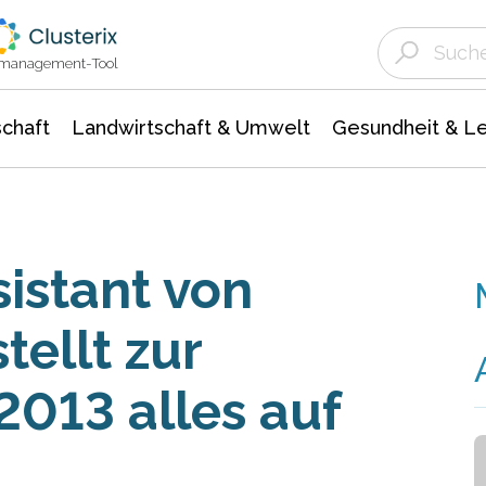
Landwirtschaft & Umwelt
Gesundheit &
Agrar- Forstwissenschaften
Unternehmensmeldungen
Biowissenschafte
Ökologie Umwelt- Naturschutz
ktmanagement-Tool
chaft
Landwirtschaft & Umwelt
Gesundheit & L
istant von
tellt zur
013 alles auf