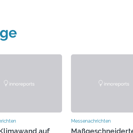
äge
richten
Messenachrichten
Klimawand auf
Maßgeschneidert