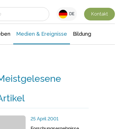
 Leben
Medien & Ereignisse
Interdisziplinäre Forschung
Veranstaltungsnachrichten
n Chemie
Gesellschaftswissenschaften
Kontakt
DE
eben
Medien & Ereignisse
Bildung
Meistgelesene
Artikel
25 April 2001
Forschungsergebnisse