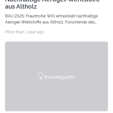
aus Altholz
BAU 2025: Fraunhofer WKI entwickelt nachhaltige
Aerogel-Werkstoffe aus Altholz. Forschende des
Fraunhofer WKI stellen auf der BAU 2025 in München
More than 1 year ago
ein Projekt zur Entwicklung innovativer Aerogele aus
Altholz vor. Aus diesen nachhaltigen Materialien
entwickeln die Forschenden unter anderem
schadstoffadsorbierende Luftfilter und recycelbare
Dämmstoffe. Aerogele sind hochporöse, federleichte
Werkstoffe mit außergewöhnlichen Eigenschaften. Das
macht sie zu idealen Kandidaten für den Leichtbau und
für Filtermaterialien. Sie zeichnen sich durch eine
extrem niedrige Wärmeleitfähigkeit und eine hohe
Adsorptionsfähigkeit für flüchtige organische
Verbindungen aus….