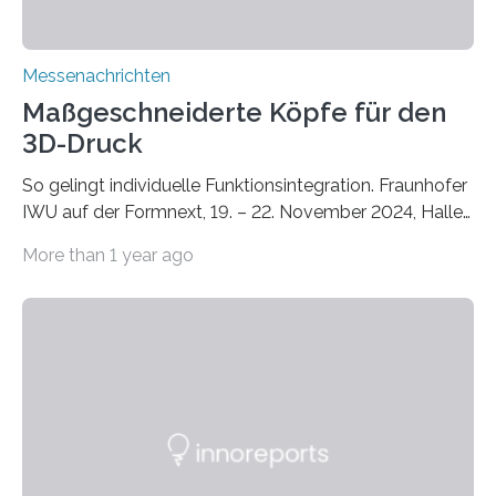
Messenachrichten
Maßgeschneiderte Köpfe für den
3D-Druck
So gelingt individuelle Funktionsintegration. Fraunhofer
IWU auf der Formnext, 19. – 22. November 2024, Halle
11.0/Stand E38. Wire bzw. Fiber Encapsulating Additive
More than 1 year ago
Manufacturing (WEAM/FEAM) könnte die industrielle
Fertigung von Bauteilen, in die komplexe und doch
kompakte Verkabelungen, Sensoren, Aktoren oder
Beleuchtungssysteme eingebracht werden müssen,
drastisch vereinfachen, indem es diese Komponenten
gleich mitdruckt. Neu entwickelt am Fraunhofer IWU:
die Automated Cable Assembly (AuCA). Wo
konventionelle Robotik an der Produktion und
automatisierten Verlegung biegsamer Kabelsätze in