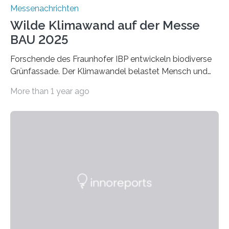
Messenachrichten
Wilde Klimawand auf der Messe
BAU 2025
Forschende des Fraunhofer IBP entwickeln biodiverse
Grünfassade. Der Klimawandel belastet Mensch und
Umwelt. Vor allem in Städten leidet die Bevölkerung im
More than 1 year ago
Sommer unter hohen Temperaturen und der
zunehmenden Trockenheit. Auch Insekten und Vögel
finden im urbanen Raum oftmals weniger Nahrung,
Unterschlupf- und Nistmöglichkeiten. Ein
Lösungsansatz kann die Begrünung von Fassaden und
Dächern darstellen. Forschende des Fraunhofer-
Instituts für Bauphysik IBP erproben aktuell in
Zusammenarbeit mit dem Institut für Akustik und
Bauphysik sowie dem Institut für Landschaftsplanung
und Ökologie der Universität Stuttgart…