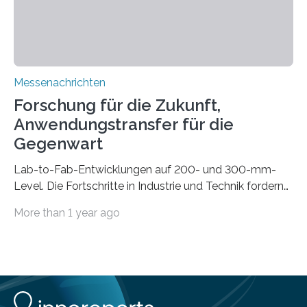
Automobilen scheitert, stellt AuCA Verkabelungen
mittels…
Messenachrichten
Forschung für die Zukunft,
Anwendungstransfer für die
Gegenwart
Lab-to-Fab-Entwicklungen auf 200- und 300-mm-
Level. Die Fortschritte in Industrie und Technik fordern
immer wieder neue Lösungen in der Herstellung von
More than 1 year ago
Mikrochips, sowohl aus technischer, wirtschaftlicher, als
auch ökologischer Sicht. Mit wegweisender Forschung
und einem hochmodernen Anlagenpark hat sich das
Fraunhofer-Institut für Photonische Mikrosysteme IPMS
dabei als starker Partner der Industrie etabliert. Das
Serviceangebot umfasst alle Schritte »from lab to fab«