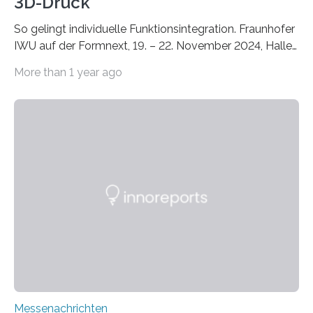
3D-Druck
So gelingt individuelle Funktionsintegration. Fraunhofer
IWU auf der Formnext, 19. – 22. November 2024, Halle
11.0/Stand E38. Wire bzw. Fiber Encapsulating Additive
More than 1 year ago
Manufacturing (WEAM/FEAM) könnte die industrielle
Fertigung von Bauteilen, in die komplexe und doch
kompakte Verkabelungen, Sensoren, Aktoren oder
Beleuchtungssysteme eingebracht werden müssen,
drastisch vereinfachen, indem es diese Komponenten
gleich mitdruckt. Neu entwickelt am Fraunhofer IWU:
die Automated Cable Assembly (AuCA). Wo
konventionelle Robotik an der Produktion und
automatisierten Verlegung biegsamer Kabelsätze in
Automobilen scheitert, stellt AuCA Verkabelungen
mittels…
Messenachrichten