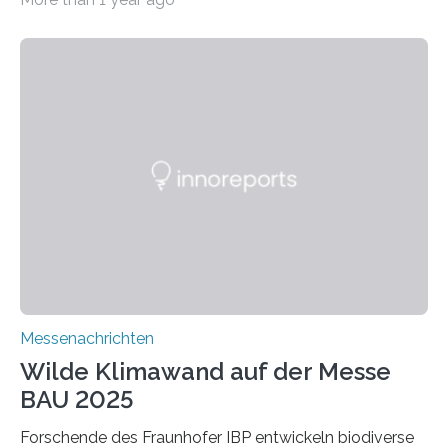
ein Projekt zur Entwicklung innovativer Aerogele aus
Altholz vor. Aus diesen nachhaltigen Materialien
entwickeln die Forschenden unter anderem
schadstoffadsorbierende Luftfilter und recycelbare
Dämmstoffe. Aerogele sind hochporöse, federleichte
Werkstoffe mit außergewöhnlichen Eigenschaften. Das
macht sie zu idealen Kandidaten für den Leichtbau und
für Filtermaterialien. Sie zeichnen sich durch eine
extrem niedrige Wärmeleitfähigkeit und eine hohe
Adsorptionsfähigkeit für flüchtige organische
Verbindungen aus….
Messenachrichten
Wilde Klimawand auf der Messe
BAU 2025
Forschende des Fraunhofer IBP entwickeln biodiverse