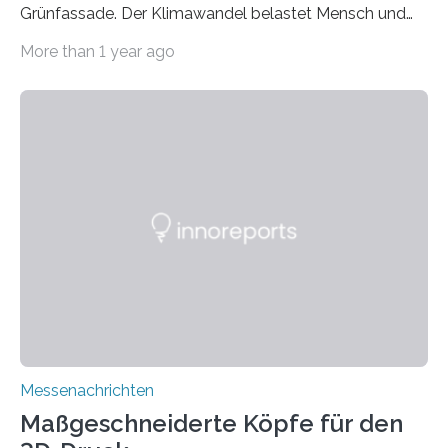
Grünfassade. Der Klimawandel belastet Mensch und
Umwelt. Vor allem in Städten leidet die Bevölkerung im
More than 1 year ago
Sommer unter hohen Temperaturen und der
zunehmenden Trockenheit. Auch Insekten und Vögel
finden im urbanen Raum oftmals weniger Nahrung,
Unterschlupf- und Nistmöglichkeiten. Ein
Lösungsansatz kann die Begrünung von Fassaden und
Dächern darstellen. Forschende des Fraunhofer-
Instituts für Bauphysik IBP erproben aktuell in
Zusammenarbeit mit dem Institut für Akustik und
Bauphysik sowie dem Institut für Landschaftsplanung
und Ökologie der Universität Stuttgart…
Messenachrichten
Maßgeschneiderte Köpfe für den