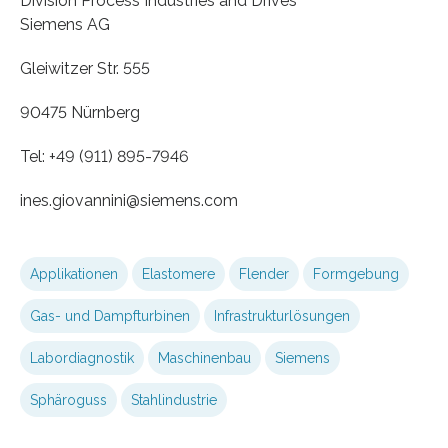
Division Process Industries and Drives
Siemens AG
Gleiwitzer Str. 555
90475 Nürnberg
Tel: +49 (911) 895-7946
ines.giovannini​@siemens.com
Applikationen
Elastomere
Flender
Formgebung
Gas- und Dampfturbinen
Infrastrukturlösungen
Labordiagnostik
Maschinenbau
Siemens
Sphäroguss
Stahlindustrie