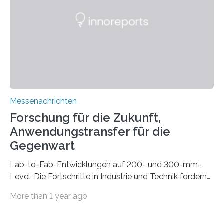
die Automated Cable Assembly (AuCA). Wo
konventionelle Robotik an der Produktion und
automatisierten Verlegung biegsamer Kabelsätze in
Automobilen scheitert, stellt AuCA Verkabelungen
mittels…
Messenachrichten
Forschung für die Zukunft,
Anwendungstransfer für die
Gegenwart
Lab-to-Fab-Entwicklungen auf 200- und 300-mm-
Level. Die Fortschritte in Industrie und Technik fordern
immer wieder neue Lösungen in der Herstellung von
More than 1 year ago
Mikrochips, sowohl aus technischer, wirtschaftlicher, als
auch ökologischer Sicht. Mit wegweisender Forschung