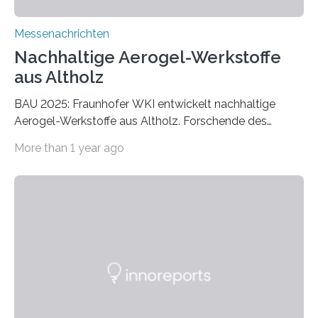
Messenachrichten
Nachhaltige Aerogel-Werkstoffe
aus Altholz
BAU 2025: Fraunhofer WKI entwickelt nachhaltige
Aerogel-Werkstoffe aus Altholz. Forschende des
Fraunhofer WKI stellen auf der BAU 2025 in München
More than 1 year ago
ein Projekt zur Entwicklung innovativer Aerogele aus
Altholz vor. Aus diesen nachhaltigen Materialien
entwickeln die Forschenden unter anderem
schadstoffadsorbierende Luftfilter und recycelbare
Dämmstoffe. Aerogele sind hochporöse, federleichte
Werkstoffe mit außergewöhnlichen Eigenschaften. Das
macht sie zu idealen Kandidaten für den Leichtbau und
für Filtermaterialien. Sie zeichnen sich durch eine
extrem niedrige Wärmeleitfähigkeit und eine hohe
Adsorptionsfähigkeit für flüchtige organische