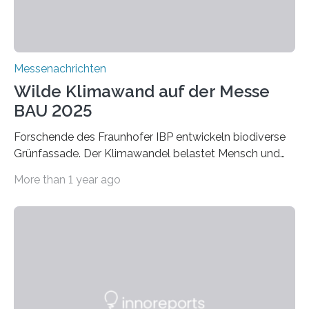
Verbindungen aus….
Messenachrichten
Wilde Klimawand auf der Messe
BAU 2025
Forschende des Fraunhofer IBP entwickeln biodiverse
Grünfassade. Der Klimawandel belastet Mensch und
Umwelt. Vor allem in Städten leidet die Bevölkerung im
More than 1 year ago
Sommer unter hohen Temperaturen und der
zunehmenden Trockenheit. Auch Insekten und Vögel
finden im urbanen Raum oftmals weniger Nahrung,
Unterschlupf- und Nistmöglichkeiten. Ein
Lösungsansatz kann die Begrünung von Fassaden und
Dächern darstellen. Forschende des Fraunhofer-
Instituts für Bauphysik IBP erproben aktuell in
Zusammenarbeit mit dem Institut für Akustik und