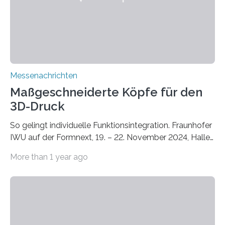
Bauphysik sowie dem Institut für Landschaftsplanung
und Ökologie der Universität Stuttgart…
Messenachrichten
Maßgeschneiderte Köpfe für den
3D-Druck
So gelingt individuelle Funktionsintegration. Fraunhofer
IWU auf der Formnext, 19. – 22. November 2024, Halle
11.0/Stand E38. Wire bzw. Fiber Encapsulating Additive
More than 1 year ago
Manufacturing (WEAM/FEAM) könnte die industrielle
Fertigung von Bauteilen, in die komplexe und doch
kompakte Verkabelungen, Sensoren, Aktoren oder
Beleuchtungssysteme eingebracht werden müssen,
drastisch vereinfachen, indem es diese Komponenten
gleich mitdruckt. Neu entwickelt am Fraunhofer IWU: