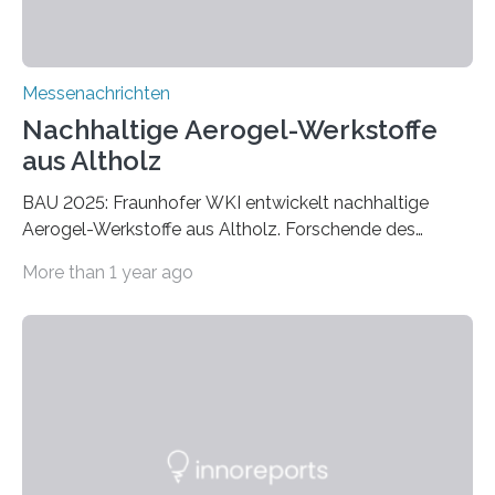
Messenachrichten
Nachhaltige Aerogel-Werkstoffe
aus Altholz
BAU 2025: Fraunhofer WKI entwickelt nachhaltige
Aerogel-Werkstoffe aus Altholz. Forschende des
Fraunhofer WKI stellen auf der BAU 2025 in München
More than 1 year ago
ein Projekt zur Entwicklung innovativer Aerogele aus
Altholz vor. Aus diesen nachhaltigen Materialien
entwickeln die Forschenden unter anderem
schadstoffadsorbierende Luftfilter und recycelbare
Dämmstoffe. Aerogele sind hochporöse, federleichte
Werkstoffe mit außergewöhnlichen Eigenschaften. Das
macht sie zu idealen Kandidaten für den Leichtbau und
für Filtermaterialien. Sie zeichnen sich durch eine
extrem niedrige Wärmeleitfähigkeit und eine hohe