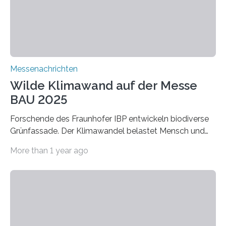
Adsorptionsfähigkeit für flüchtige organische
Verbindungen aus….
Messenachrichten
Wilde Klimawand auf der Messe
BAU 2025
Forschende des Fraunhofer IBP entwickeln biodiverse
Grünfassade. Der Klimawandel belastet Mensch und
Umwelt. Vor allem in Städten leidet die Bevölkerung im
More than 1 year ago
Sommer unter hohen Temperaturen und der
zunehmenden Trockenheit. Auch Insekten und Vögel
finden im urbanen Raum oftmals weniger Nahrung,
Unterschlupf- und Nistmöglichkeiten. Ein
Lösungsansatz kann die Begrünung von Fassaden und
Dächern darstellen. Forschende des Fraunhofer-