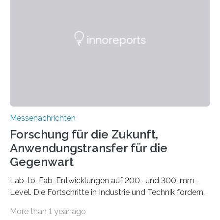
drastisch vereinfachen, indem es diese Komponenten
gleich mitdruckt. Neu entwickelt am Fraunhofer IWU:
die Automated Cable Assembly (AuCA). Wo
konventionelle Robotik an der Produktion und
automatisierten Verlegung biegsamer Kabelsätze in
Automobilen scheitert, stellt AuCA Verkabelungen
mittels…
Messenachrichten
Forschung für die Zukunft,
Anwendungstransfer für die
Gegenwart
Lab-to-Fab-Entwicklungen auf 200- und 300-mm-
Level. Die Fortschritte in Industrie und Technik fordern
immer wieder neue Lösungen in der Herstellung von
More than 1 year ago
Mikrochips, sowohl aus technischer, wirtschaftlicher, als