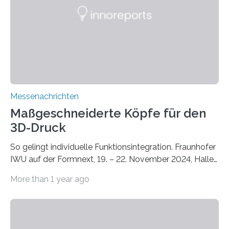
Instituts für Bauphysik IBP erproben aktuell in
Zusammenarbeit mit dem Institut für Akustik und
Bauphysik sowie dem Institut für Landschaftsplanung
und Ökologie der Universität Stuttgart…
Messenachrichten
Maßgeschneiderte Köpfe für den
3D-Druck
So gelingt individuelle Funktionsintegration. Fraunhofer
IWU auf der Formnext, 19. – 22. November 2024, Halle
11.0/Stand E38. Wire bzw. Fiber Encapsulating Additive
More than 1 year ago
Manufacturing (WEAM/FEAM) könnte die industrielle
Fertigung von Bauteilen, in die komplexe und doch
kompakte Verkabelungen, Sensoren, Aktoren oder
Beleuchtungssysteme eingebracht werden müssen,