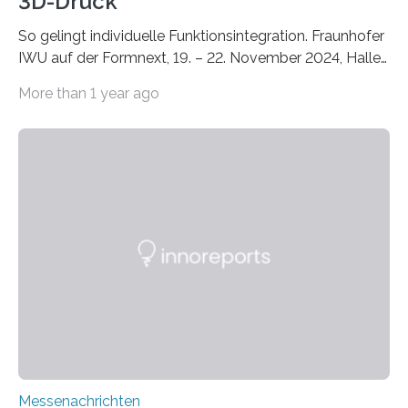
3D-Druck
So gelingt individuelle Funktionsintegration. Fraunhofer
IWU auf der Formnext, 19. – 22. November 2024, Halle
11.0/Stand E38. Wire bzw. Fiber Encapsulating Additive
More than 1 year ago
Manufacturing (WEAM/FEAM) könnte die industrielle
Fertigung von Bauteilen, in die komplexe und doch
kompakte Verkabelungen, Sensoren, Aktoren oder
Beleuchtungssysteme eingebracht werden müssen,
drastisch vereinfachen, indem es diese Komponenten
gleich mitdruckt. Neu entwickelt am Fraunhofer IWU:
die Automated Cable Assembly (AuCA). Wo
konventionelle Robotik an der Produktion und
automatisierten Verlegung biegsamer Kabelsätze in
Automobilen scheitert, stellt AuCA Verkabelungen
mittels…
Messenachrichten