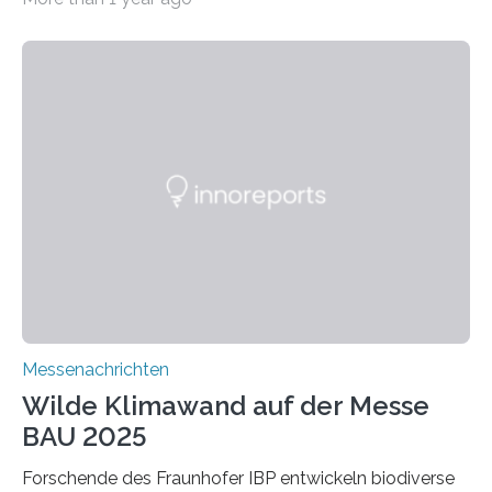
ein Projekt zur Entwicklung innovativer Aerogele aus
Altholz vor. Aus diesen nachhaltigen Materialien
entwickeln die Forschenden unter anderem
schadstoffadsorbierende Luftfilter und recycelbare
Dämmstoffe. Aerogele sind hochporöse, federleichte
Werkstoffe mit außergewöhnlichen Eigenschaften. Das
macht sie zu idealen Kandidaten für den Leichtbau und
für Filtermaterialien. Sie zeichnen sich durch eine
extrem niedrige Wärmeleitfähigkeit und eine hohe
Adsorptionsfähigkeit für flüchtige organische
Verbindungen aus….
Messenachrichten
Wilde Klimawand auf der Messe
BAU 2025
Forschende des Fraunhofer IBP entwickeln biodiverse