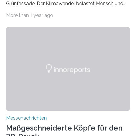
Grünfassade. Der Klimawandel belastet Mensch und
Umwelt. Vor allem in Städten leidet die Bevölkerung im
More than 1 year ago
Sommer unter hohen Temperaturen und der
zunehmenden Trockenheit. Auch Insekten und Vögel
finden im urbanen Raum oftmals weniger Nahrung,
Unterschlupf- und Nistmöglichkeiten. Ein
Lösungsansatz kann die Begrünung von Fassaden und
Dächern darstellen. Forschende des Fraunhofer-
Instituts für Bauphysik IBP erproben aktuell in
Zusammenarbeit mit dem Institut für Akustik und
Bauphysik sowie dem Institut für Landschaftsplanung
und Ökologie der Universität Stuttgart…
Messenachrichten
Maßgeschneiderte Köpfe für den