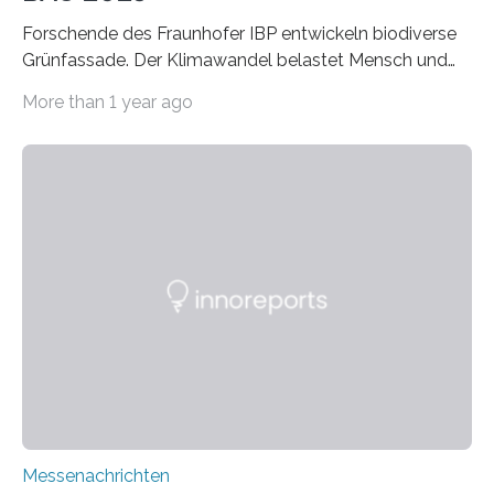
Forschende des Fraunhofer IBP entwickeln biodiverse
Grünfassade. Der Klimawandel belastet Mensch und
Umwelt. Vor allem in Städten leidet die Bevölkerung im
More than 1 year ago
Sommer unter hohen Temperaturen und der
zunehmenden Trockenheit. Auch Insekten und Vögel
finden im urbanen Raum oftmals weniger Nahrung,
Unterschlupf- und Nistmöglichkeiten. Ein
Lösungsansatz kann die Begrünung von Fassaden und
Dächern darstellen. Forschende des Fraunhofer-
Instituts für Bauphysik IBP erproben aktuell in
Zusammenarbeit mit dem Institut für Akustik und
Bauphysik sowie dem Institut für Landschaftsplanung
und Ökologie der Universität Stuttgart…
Messenachrichten