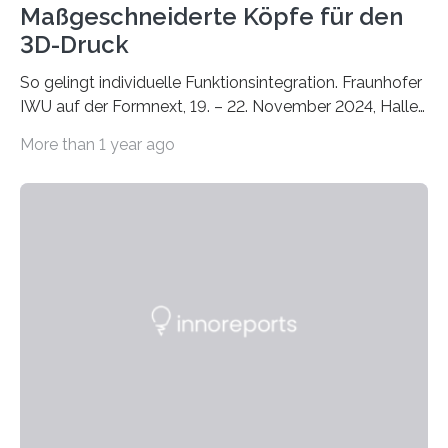
Maßgeschneiderte Köpfe für den
3D-Druck
So gelingt individuelle Funktionsintegration. Fraunhofer
IWU auf der Formnext, 19. – 22. November 2024, Halle
11.0/Stand E38. Wire bzw. Fiber Encapsulating Additive
More than 1 year ago
Manufacturing (WEAM/FEAM) könnte die industrielle
Fertigung von Bauteilen, in die komplexe und doch
kompakte Verkabelungen, Sensoren, Aktoren oder
Beleuchtungssysteme eingebracht werden müssen,
drastisch vereinfachen, indem es diese Komponenten
gleich mitdruckt. Neu entwickelt am Fraunhofer IWU:
die Automated Cable Assembly (AuCA). Wo
konventionelle Robotik an der Produktion und
automatisierten Verlegung biegsamer Kabelsätze in
Automobilen scheitert, stellt AuCA Verkabelungen
mittels…