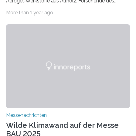
Aerogel-Werkstoffe aus Altholz. Forschende des
Fraunhofer WKI stellen auf der BAU 2025 in München
More than 1 year ago
ein Projekt zur Entwicklung innovativer Aerogele aus
Altholz vor. Aus diesen nachhaltigen Materialien
entwickeln die Forschenden unter anderem
schadstoffadsorbierende Luftfilter und recycelbare
Dämmstoffe. Aerogele sind hochporöse, federleichte
Werkstoffe mit außergewöhnlichen Eigenschaften. Das
macht sie zu idealen Kandidaten für den Leichtbau und
für Filtermaterialien. Sie zeichnen sich durch eine
extrem niedrige Wärmeleitfähigkeit und eine hohe
Adsorptionsfähigkeit für flüchtige organische
Verbindungen aus….
Messenachrichten
Wilde Klimawand auf der Messe
BAU 2025