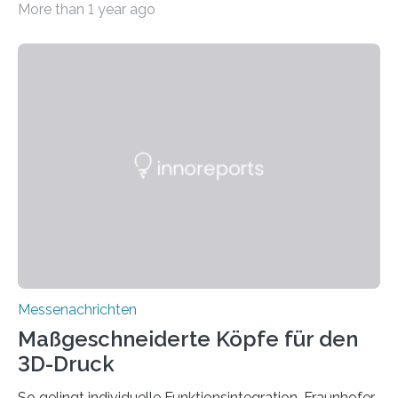
More than 1 year ago
Sommer unter hohen Temperaturen und der
zunehmenden Trockenheit. Auch Insekten und Vögel
finden im urbanen Raum oftmals weniger Nahrung,
Unterschlupf- und Nistmöglichkeiten. Ein
Lösungsansatz kann die Begrünung von Fassaden und
Dächern darstellen. Forschende des Fraunhofer-
Instituts für Bauphysik IBP erproben aktuell in
Zusammenarbeit mit dem Institut für Akustik und
Bauphysik sowie dem Institut für Landschaftsplanung
und Ökologie der Universität Stuttgart…
Messenachrichten
Maßgeschneiderte Köpfe für den
3D-Druck
So gelingt individuelle Funktionsintegration. Fraunhofer