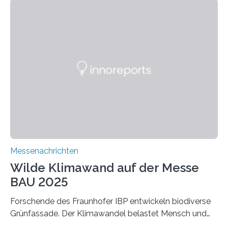
entwickeln die Forschenden unter anderem
schadstoffadsorbierende Luftfilter und recycelbare
Dämmstoffe. Aerogele sind hochporöse, federleichte
Werkstoffe mit außergewöhnlichen Eigenschaften. Das
macht sie zu idealen Kandidaten für den Leichtbau und
für Filtermaterialien. Sie zeichnen sich durch eine
extrem niedrige Wärmeleitfähigkeit und eine hohe
Adsorptionsfähigkeit für flüchtige organische
Verbindungen aus….
Messenachrichten
Wilde Klimawand auf der Messe
BAU 2025
Forschende des Fraunhofer IBP entwickeln biodiverse
Grünfassade. Der Klimawandel belastet Mensch und
Umwelt. Vor allem in Städten leidet die Bevölkerung im