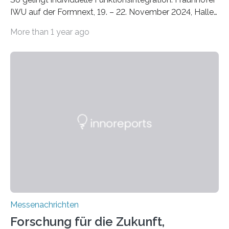
IWU auf der Formnext, 19. – 22. November 2024, Halle
11.0/Stand E38. Wire bzw. Fiber Encapsulating Additive
More than 1 year ago
Manufacturing (WEAM/FEAM) könnte die industrielle
Fertigung von Bauteilen, in die komplexe und doch
kompakte Verkabelungen, Sensoren, Aktoren oder
Beleuchtungssysteme eingebracht werden müssen,
drastisch vereinfachen, indem es diese Komponenten
gleich mitdruckt. Neu entwickelt am Fraunhofer IWU:
die Automated Cable Assembly (AuCA). Wo
konventionelle Robotik an der Produktion und
automatisierten Verlegung biegsamer Kabelsätze in
Automobilen scheitert, stellt AuCA Verkabelungen
mittels…
Messenachrichten
Forschung für die Zukunft,