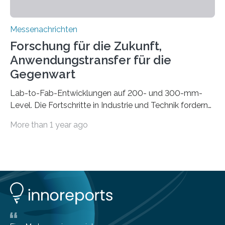
Messenachrichten
Forschung für die Zukunft,
Anwendungstransfer für die
Gegenwart
Lab-to-Fab-Entwicklungen auf 200- und 300-mm-
Level. Die Fortschritte in Industrie und Technik fordern
immer wieder neue Lösungen in der Herstellung von
More than 1 year ago
Mikrochips, sowohl aus technischer, wirtschaftlicher, als
auch ökologischer Sicht. Mit wegweisender Forschung
und einem hochmodernen Anlagenpark hat sich das
Fraunhofer-Institut für Photonische Mikrosysteme IPMS
dabei als starker Partner der Industrie etabliert. Das
Serviceangebot umfasst alle Schritte »from lab to fab«
– von der Beratung über die Prozessentwicklung bis hin
zur Pilotfertigung. 300-mm-Prozessanlagen am CNT.