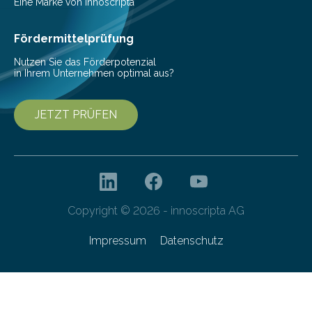
(c) Sebastian Lassak / Fraunhofer IPMS…
Eine Marke von innoscripta
Fördermittelprüfung
Nutzen Sie das Förderpotenzial
in Ihrem Unternehmen optimal aus?
JETZT PRÜFEN
Copyright © 2026 - innoscripta AG
Impressum
Datenschutz