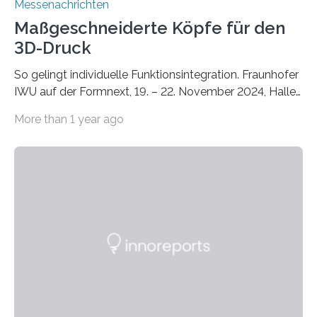
Messenachrichten
Maßgeschneiderte Köpfe für den
3D-Druck
So gelingt individuelle Funktionsintegration. Fraunhofer
IWU auf der Formnext, 19. – 22. November 2024, Halle
11.0/Stand E38. Wire bzw. Fiber Encapsulating Additive
More than 1 year ago
Manufacturing (WEAM/FEAM) könnte die industrielle
Fertigung von Bauteilen, in die komplexe und doch
kompakte Verkabelungen, Sensoren, Aktoren oder
Beleuchtungssysteme eingebracht werden müssen,
drastisch vereinfachen, indem es diese Komponenten
gleich mitdruckt. Neu entwickelt am Fraunhofer IWU:
die Automated Cable Assembly (AuCA). Wo
konventionelle Robotik an der Produktion und
automatisierten Verlegung biegsamer Kabelsätze in
Automobilen scheitert, stellt AuCA Verkabelungen
mittels…