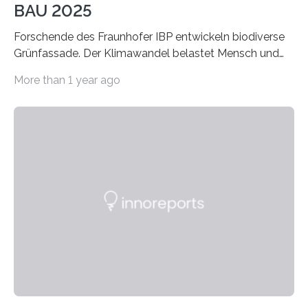
BAU 2025
Forschende des Fraunhofer IBP entwickeln biodiverse
Grünfassade. Der Klimawandel belastet Mensch und
Umwelt. Vor allem in Städten leidet die Bevölkerung im
More than 1 year ago
Sommer unter hohen Temperaturen und der
zunehmenden Trockenheit. Auch Insekten und Vögel
finden im urbanen Raum oftmals weniger Nahrung,
Unterschlupf- und Nistmöglichkeiten. Ein
Lösungsansatz kann die Begrünung von Fassaden und
Dächern darstellen. Forschende des Fraunhofer-
Instituts für Bauphysik IBP erproben aktuell in
Zusammenarbeit mit dem Institut für Akustik und
Bauphysik sowie dem Institut für Landschaftsplanung
und Ökologie der Universität Stuttgart…