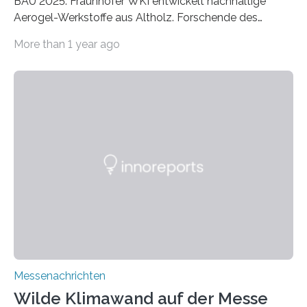
BAU 2025: Fraunhofer WKI entwickelt nachhaltige
Aerogel-Werkstoffe aus Altholz. Forschende des
Fraunhofer WKI stellen auf der BAU 2025 in München
More than 1 year ago
ein Projekt zur Entwicklung innovativer Aerogele aus
Altholz vor. Aus diesen nachhaltigen Materialien
entwickeln die Forschenden unter anderem
schadstoffadsorbierende Luftfilter und recycelbare
Dämmstoffe. Aerogele sind hochporöse, federleichte
Werkstoffe mit außergewöhnlichen Eigenschaften. Das
macht sie zu idealen Kandidaten für den Leichtbau und
für Filtermaterialien. Sie zeichnen sich durch eine
extrem niedrige Wärmeleitfähigkeit und eine hohe
Adsorptionsfähigkeit für flüchtige organische
Verbindungen aus….
Messenachrichten
Wilde Klimawand auf der Messe