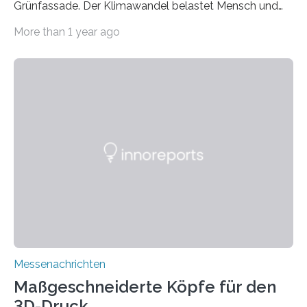
Grünfassade. Der Klimawandel belastet Mensch und
Umwelt. Vor allem in Städten leidet die Bevölkerung im
More than 1 year ago
Sommer unter hohen Temperaturen und der
zunehmenden Trockenheit. Auch Insekten und Vögel
finden im urbanen Raum oftmals weniger Nahrung,
Unterschlupf- und Nistmöglichkeiten. Ein
Lösungsansatz kann die Begrünung von Fassaden und
Dächern darstellen. Forschende des Fraunhofer-
Instituts für Bauphysik IBP erproben aktuell in
Zusammenarbeit mit dem Institut für Akustik und
Bauphysik sowie dem Institut für Landschaftsplanung
und Ökologie der Universität Stuttgart…
Messenachrichten
Maßgeschneiderte Köpfe für den
3D-Druck