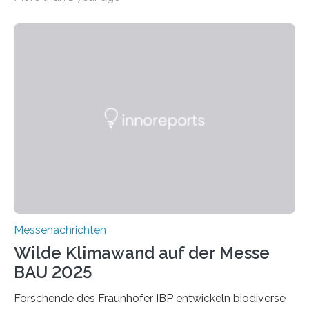
ein Projekt zur Entwicklung innovativer Aerogele aus
Altholz vor. Aus diesen nachhaltigen Materialien
entwickeln die Forschenden unter anderem
schadstoffadsorbierende Luftfilter und recycelbare
Dämmstoffe. Aerogele sind hochporöse, federleichte
Werkstoffe mit außergewöhnlichen Eigenschaften. Das
macht sie zu idealen Kandidaten für den Leichtbau und
für Filtermaterialien. Sie zeichnen sich durch eine
extrem niedrige Wärmeleitfähigkeit und eine hohe
Adsorptionsfähigkeit für flüchtige organische
Verbindungen aus….
Messenachrichten
Wilde Klimawand auf der Messe
BAU 2025
Forschende des Fraunhofer IBP entwickeln biodiverse