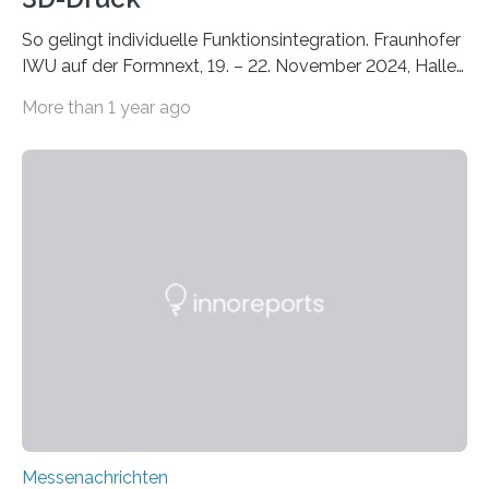
So gelingt individuelle Funktionsintegration. Fraunhofer
IWU auf der Formnext, 19. – 22. November 2024, Halle
11.0/Stand E38. Wire bzw. Fiber Encapsulating Additive
More than 1 year ago
Manufacturing (WEAM/FEAM) könnte die industrielle
Fertigung von Bauteilen, in die komplexe und doch
kompakte Verkabelungen, Sensoren, Aktoren oder
Beleuchtungssysteme eingebracht werden müssen,
drastisch vereinfachen, indem es diese Komponenten
gleich mitdruckt. Neu entwickelt am Fraunhofer IWU:
die Automated Cable Assembly (AuCA). Wo
konventionelle Robotik an der Produktion und
automatisierten Verlegung biegsamer Kabelsätze in
Automobilen scheitert, stellt AuCA Verkabelungen
mittels…
Messenachrichten