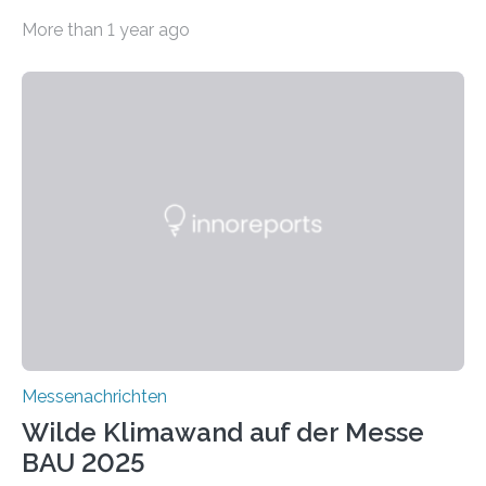
Fraunhofer WKI stellen auf der BAU 2025 in München
More than 1 year ago
ein Projekt zur Entwicklung innovativer Aerogele aus
Altholz vor. Aus diesen nachhaltigen Materialien
entwickeln die Forschenden unter anderem
schadstoffadsorbierende Luftfilter und recycelbare
Dämmstoffe. Aerogele sind hochporöse, federleichte
Werkstoffe mit außergewöhnlichen Eigenschaften. Das
macht sie zu idealen Kandidaten für den Leichtbau und
für Filtermaterialien. Sie zeichnen sich durch eine
extrem niedrige Wärmeleitfähigkeit und eine hohe
Adsorptionsfähigkeit für flüchtige organische
Verbindungen aus….
Messenachrichten
Wilde Klimawand auf der Messe
BAU 2025