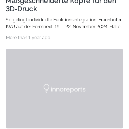
Maßgeschneiderte Köpfe für den
3D-Druck
So gelingt individuelle Funktionsintegration. Fraunhofer
IWU auf der Formnext, 19. – 22. November 2024, Halle
11.0/Stand E38. Wire bzw. Fiber Encapsulating Additive
More than 1 year ago
Manufacturing (WEAM/FEAM) könnte die industrielle
Fertigung von Bauteilen, in die komplexe und doch
kompakte Verkabelungen, Sensoren, Aktoren oder
Beleuchtungssysteme eingebracht werden müssen,
drastisch vereinfachen, indem es diese Komponenten
gleich mitdruckt. Neu entwickelt am Fraunhofer IWU:
die Automated Cable Assembly (AuCA). Wo
konventionelle Robotik an der Produktion und
automatisierten Verlegung biegsamer Kabelsätze in
Automobilen scheitert, stellt AuCA Verkabelungen
mittels…