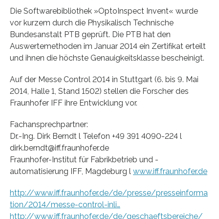
Die Softwarebibliothek »OptoInspect Invent« wurde
vor kurzem durch die Physikalisch Technische
Bundesanstalt PTB geprüft. Die PTB hat den
Auswertemethoden im Januar 2014 ein Zertifikat erteilt
und ihnen die höchste Genauigkeitsklasse bescheinigt.
Auf der Messe Control 2014 in Stuttgart (6. bis 9. Mai
2014, Halle 1, Stand 1502) stellen die Forscher des
Fraunhofer IFF ihre Entwicklung vor.
Fachansprechpartner:
Dr.-Ing. Dirk Berndt l Telefon +49 391 4090-224 l
dirk.berndt@iff.fraunhofer.de
Fraunhofer-Institut für Fabrikbetrieb und -
automatisierung IFF, Magdeburg l
www.iff.fraunhofer.de
http://www.iff.fraunhofer.de/de/presse/presseinforma
tion/2014/messe-control-inli…
http://www.iff.fraunhofer.de/de/geschaeftsbereiche/