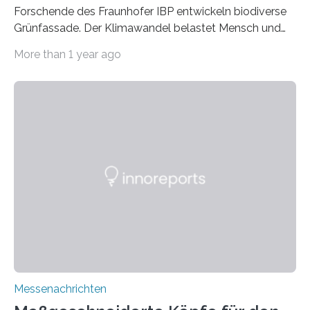
Forschende des Fraunhofer IBP entwickeln biodiverse
Grünfassade. Der Klimawandel belastet Mensch und
Umwelt. Vor allem in Städten leidet die Bevölkerung im
More than 1 year ago
Sommer unter hohen Temperaturen und der
zunehmenden Trockenheit. Auch Insekten und Vögel
finden im urbanen Raum oftmals weniger Nahrung,
Unterschlupf- und Nistmöglichkeiten. Ein
Lösungsansatz kann die Begrünung von Fassaden und
Dächern darstellen. Forschende des Fraunhofer-
Instituts für Bauphysik IBP erproben aktuell in
Zusammenarbeit mit dem Institut für Akustik und
Bauphysik sowie dem Institut für Landschaftsplanung
und Ökologie der Universität Stuttgart…
Messenachrichten