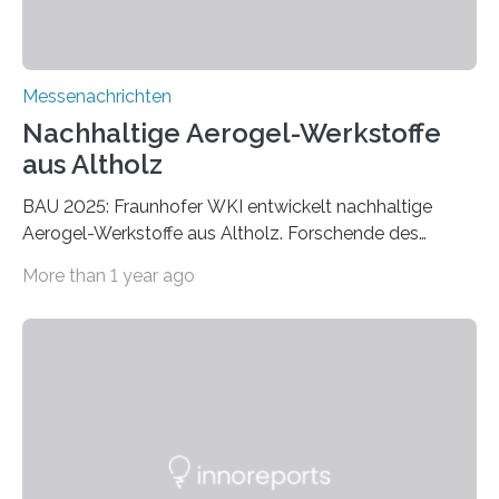
Messenachrichten
Nachhaltige Aerogel-Werkstoffe
aus Altholz
BAU 2025: Fraunhofer WKI entwickelt nachhaltige
Aerogel-Werkstoffe aus Altholz. Forschende des
Fraunhofer WKI stellen auf der BAU 2025 in München
More than 1 year ago
ein Projekt zur Entwicklung innovativer Aerogele aus
Altholz vor. Aus diesen nachhaltigen Materialien
entwickeln die Forschenden unter anderem
schadstoffadsorbierende Luftfilter und recycelbare
Dämmstoffe. Aerogele sind hochporöse, federleichte
Werkstoffe mit außergewöhnlichen Eigenschaften. Das
macht sie zu idealen Kandidaten für den Leichtbau und
für Filtermaterialien. Sie zeichnen sich durch eine