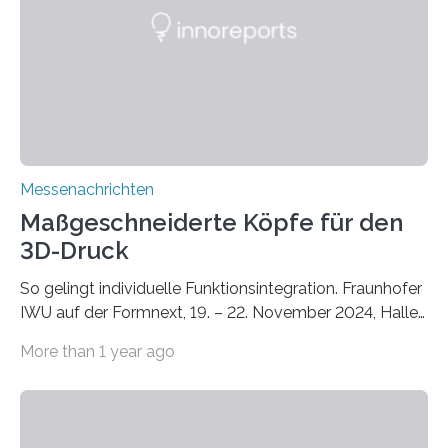
Instituts für Bauphysik IBP erproben aktuell in
Zusammenarbeit mit dem Institut für Akustik und
Bauphysik sowie dem Institut für Landschaftsplanung
und Ökologie der Universität Stuttgart…
Messenachrichten
Maßgeschneiderte Köpfe für den
3D-Druck
So gelingt individuelle Funktionsintegration. Fraunhofer
IWU auf der Formnext, 19. – 22. November 2024, Halle
11.0/Stand E38. Wire bzw. Fiber Encapsulating Additive
More than 1 year ago
Manufacturing (WEAM/FEAM) könnte die industrielle
Fertigung von Bauteilen, in die komplexe und doch
kompakte Verkabelungen, Sensoren, Aktoren oder
Beleuchtungssysteme eingebracht werden müssen,