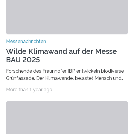
extrem niedrige Wärmeleitfähigkeit und eine hohe
Adsorptionsfähigkeit für flüchtige organische
Verbindungen aus….
Messenachrichten
Wilde Klimawand auf der Messe
BAU 2025
Forschende des Fraunhofer IBP entwickeln biodiverse
Grünfassade. Der Klimawandel belastet Mensch und
Umwelt. Vor allem in Städten leidet die Bevölkerung im
More than 1 year ago
Sommer unter hohen Temperaturen und der
zunehmenden Trockenheit. Auch Insekten und Vögel
finden im urbanen Raum oftmals weniger Nahrung,
Unterschlupf- und Nistmöglichkeiten. Ein
Lösungsansatz kann die Begrünung von Fassaden und
Dächern darstellen. Forschende des Fraunhofer-