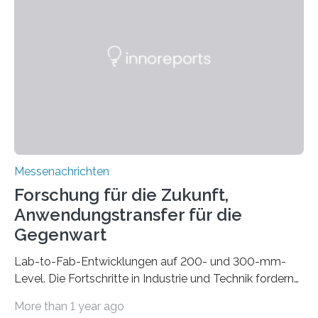
drastisch vereinfachen, indem es diese Komponenten
gleich mitdruckt. Neu entwickelt am Fraunhofer IWU:
die Automated Cable Assembly (AuCA). Wo
konventionelle Robotik an der Produktion und
automatisierten Verlegung biegsamer Kabelsätze in
Automobilen scheitert, stellt AuCA Verkabelungen
mittels…
Messenachrichten
Forschung für die Zukunft,
Anwendungstransfer für die
Gegenwart
Lab-to-Fab-Entwicklungen auf 200- und 300-mm-
Level. Die Fortschritte in Industrie und Technik fordern
immer wieder neue Lösungen in der Herstellung von
More than 1 year ago
Mikrochips, sowohl aus technischer, wirtschaftlicher, als