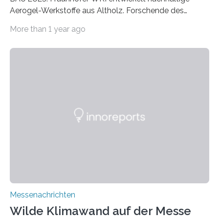
Aerogel-Werkstoffe aus Altholz. Forschende des
Fraunhofer WKI stellen auf der BAU 2025 in München
More than 1 year ago
ein Projekt zur Entwicklung innovativer Aerogele aus
Altholz vor. Aus diesen nachhaltigen Materialien
entwickeln die Forschenden unter anderem
schadstoffadsorbierende Luftfilter und recycelbare
Dämmstoffe. Aerogele sind hochporöse, federleichte
Werkstoffe mit außergewöhnlichen Eigenschaften. Das
macht sie zu idealen Kandidaten für den Leichtbau und
für Filtermaterialien. Sie zeichnen sich durch eine
extrem niedrige Wärmeleitfähigkeit und eine hohe
Adsorptionsfähigkeit für flüchtige organische
Verbindungen aus….
Messenachrichten
Wilde Klimawand auf der Messe