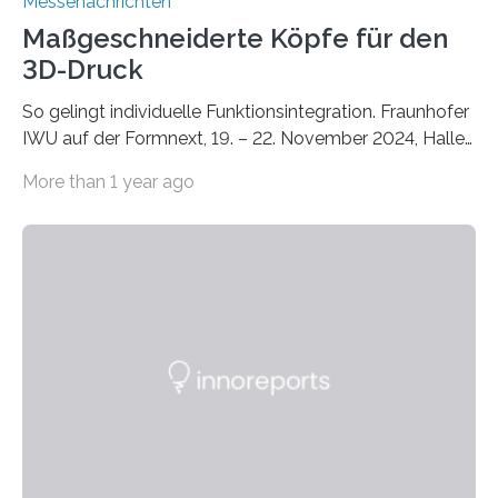
Messenachrichten
Maßgeschneiderte Köpfe für den
3D-Druck
So gelingt individuelle Funktionsintegration. Fraunhofer
IWU auf der Formnext, 19. – 22. November 2024, Halle
11.0/Stand E38. Wire bzw. Fiber Encapsulating Additive
More than 1 year ago
Manufacturing (WEAM/FEAM) könnte die industrielle
Fertigung von Bauteilen, in die komplexe und doch
kompakte Verkabelungen, Sensoren, Aktoren oder
Beleuchtungssysteme eingebracht werden müssen,
drastisch vereinfachen, indem es diese Komponenten
gleich mitdruckt. Neu entwickelt am Fraunhofer IWU:
die Automated Cable Assembly (AuCA). Wo
konventionelle Robotik an der Produktion und
automatisierten Verlegung biegsamer Kabelsätze in
Automobilen scheitert, stellt AuCA Verkabelungen
mittels…