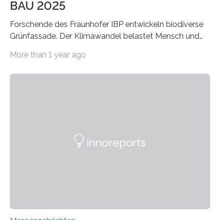
BAU 2025
Forschende des Fraunhofer IBP entwickeln biodiverse
Grünfassade. Der Klimawandel belastet Mensch und
Umwelt. Vor allem in Städten leidet die Bevölkerung im
More than 1 year ago
Sommer unter hohen Temperaturen und der
zunehmenden Trockenheit. Auch Insekten und Vögel
finden im urbanen Raum oftmals weniger Nahrung,
Unterschlupf- und Nistmöglichkeiten. Ein
Lösungsansatz kann die Begrünung von Fassaden und
Dächern darstellen. Forschende des Fraunhofer-
Instituts für Bauphysik IBP erproben aktuell in
Zusammenarbeit mit dem Institut für Akustik und
Bauphysik sowie dem Institut für Landschaftsplanung
und Ökologie der Universität Stuttgart…