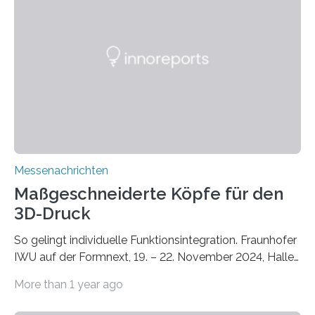
Lösungsansatz kann die Begrünung von Fassaden und
Dächern darstellen. Forschende des Fraunhofer-
Instituts für Bauphysik IBP erproben aktuell in
Zusammenarbeit mit dem Institut für Akustik und
Bauphysik sowie dem Institut für Landschaftsplanung
und Ökologie der Universität Stuttgart…
Messenachrichten
Maßgeschneiderte Köpfe für den
3D-Druck
So gelingt individuelle Funktionsintegration. Fraunhofer
IWU auf der Formnext, 19. – 22. November 2024, Halle
11.0/Stand E38. Wire bzw. Fiber Encapsulating Additive
More than 1 year ago
Manufacturing (WEAM/FEAM) könnte die industrielle
Fertigung von Bauteilen, in die komplexe und doch