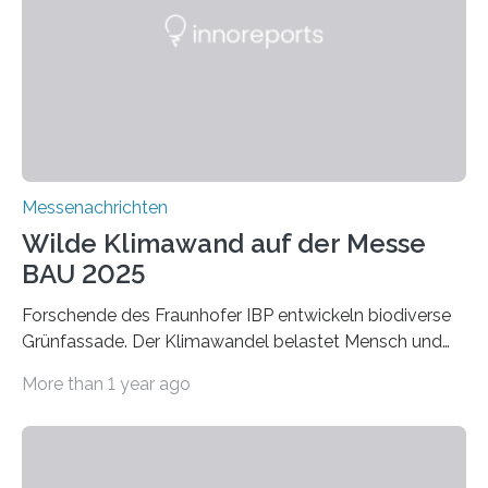
macht sie zu idealen Kandidaten für den Leichtbau und
für Filtermaterialien. Sie zeichnen sich durch eine
extrem niedrige Wärmeleitfähigkeit und eine hohe
Adsorptionsfähigkeit für flüchtige organische
Verbindungen aus….
Messenachrichten
Wilde Klimawand auf der Messe
BAU 2025
Forschende des Fraunhofer IBP entwickeln biodiverse
Grünfassade. Der Klimawandel belastet Mensch und
Umwelt. Vor allem in Städten leidet die Bevölkerung im
More than 1 year ago
Sommer unter hohen Temperaturen und der
zunehmenden Trockenheit. Auch Insekten und Vögel
finden im urbanen Raum oftmals weniger Nahrung,
Unterschlupf- und Nistmöglichkeiten. Ein