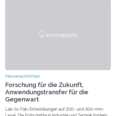
kompakte Verkabelungen, Sensoren, Aktoren oder
Beleuchtungssysteme eingebracht werden müssen,
drastisch vereinfachen, indem es diese Komponenten
gleich mitdruckt. Neu entwickelt am Fraunhofer IWU:
die Automated Cable Assembly (AuCA). Wo
konventionelle Robotik an der Produktion und
automatisierten Verlegung biegsamer Kabelsätze in
Automobilen scheitert, stellt AuCA Verkabelungen
mittels…
Messenachrichten
Forschung für die Zukunft,
Anwendungstransfer für die
Gegenwart
Lab-to-Fab-Entwicklungen auf 200- und 300-mm-
Level. Die Fortschritte in Industrie und Technik fordern