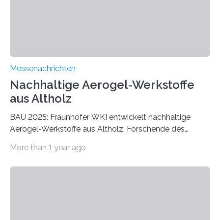
Messenachrichten
Nachhaltige Aerogel-Werkstoffe
aus Altholz
BAU 2025: Fraunhofer WKI entwickelt nachhaltige
Aerogel-Werkstoffe aus Altholz. Forschende des
Fraunhofer WKI stellen auf der BAU 2025 in München
More than 1 year ago
ein Projekt zur Entwicklung innovativer Aerogele aus
Altholz vor. Aus diesen nachhaltigen Materialien
entwickeln die Forschenden unter anderem
schadstoffadsorbierende Luftfilter und recycelbare
Dämmstoffe. Aerogele sind hochporöse, federleichte
Werkstoffe mit außergewöhnlichen Eigenschaften. Das