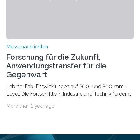
automatisierten Verlegung biegsamer Kabelsätze in
Automobilen scheitert, stellt AuCA Verkabelungen
mittels…
Messenachrichten
Forschung für die Zukunft,
Anwendungstransfer für die
Gegenwart
Lab-to-Fab-Entwicklungen auf 200- und 300-mm-
Level. Die Fortschritte in Industrie und Technik fordern
immer wieder neue Lösungen in der Herstellung von
More than 1 year ago
Mikrochips, sowohl aus technischer, wirtschaftlicher, als
auch ökologischer Sicht. Mit wegweisender Forschung
und einem hochmodernen Anlagenpark hat sich das
Fraunhofer-Institut für Photonische Mikrosysteme IPMS
dabei als starker Partner der Industrie etabliert. Das