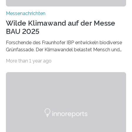
Messenachrichten
Wilde Klimawand auf der Messe
BAU 2025
Forschende des Fraunhofer IBP entwickeln biodiverse
Grünfassade. Der Klimawandel belastet Mensch und
Umwelt. Vor allem in Städten leidet die Bevölkerung im
More than 1 year ago
Sommer unter hohen Temperaturen und der
zunehmenden Trockenheit. Auch Insekten und Vögel
finden im urbanen Raum oftmals weniger Nahrung,
Unterschlupf- und Nistmöglichkeiten. Ein
Lösungsansatz kann die Begrünung von Fassaden und
Dächern darstellen. Forschende des Fraunhofer-
Instituts für Bauphysik IBP erproben aktuell in
Zusammenarbeit mit dem Institut für Akustik und
Bauphysik sowie dem Institut für Landschaftsplanung
und Ökologie der Universität Stuttgart…