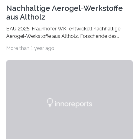
Nachhaltige Aerogel-Werkstoffe
aus Altholz
BAU 2025: Fraunhofer WKI entwickelt nachhaltige
Aerogel-Werkstoffe aus Altholz. Forschende des
Fraunhofer WKI stellen auf der BAU 2025 in München
More than 1 year ago
ein Projekt zur Entwicklung innovativer Aerogele aus
Altholz vor. Aus diesen nachhaltigen Materialien
entwickeln die Forschenden unter anderem
schadstoffadsorbierende Luftfilter und recycelbare
Dämmstoffe. Aerogele sind hochporöse, federleichte
Werkstoffe mit außergewöhnlichen Eigenschaften. Das
macht sie zu idealen Kandidaten für den Leichtbau und
für Filtermaterialien. Sie zeichnen sich durch eine
extrem niedrige Wärmeleitfähigkeit und eine hohe
Adsorptionsfähigkeit für flüchtige organische
Verbindungen aus….