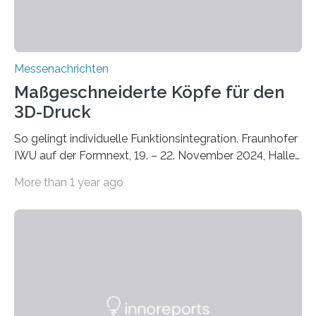
Messenachrichten
Maßgeschneiderte Köpfe für den
3D-Druck
So gelingt individuelle Funktionsintegration. Fraunhofer
IWU auf der Formnext, 19. – 22. November 2024, Halle
11.0/Stand E38. Wire bzw. Fiber Encapsulating Additive
More than 1 year ago
Manufacturing (WEAM/FEAM) könnte die industrielle
Fertigung von Bauteilen, in die komplexe und doch
kompakte Verkabelungen, Sensoren, Aktoren oder
Beleuchtungssysteme eingebracht werden müssen,
drastisch vereinfachen, indem es diese Komponenten
gleich mitdruckt. Neu entwickelt am Fraunhofer IWU:
die Automated Cable Assembly (AuCA). Wo
konventionelle Robotik an der Produktion und