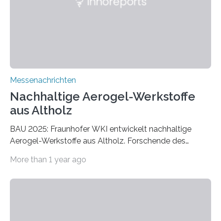
Messenachrichten
Nachhaltige Aerogel-Werkstoffe
aus Altholz
BAU 2025: Fraunhofer WKI entwickelt nachhaltige
Aerogel-Werkstoffe aus Altholz. Forschende des
Fraunhofer WKI stellen auf der BAU 2025 in München
More than 1 year ago
ein Projekt zur Entwicklung innovativer Aerogele aus
Altholz vor. Aus diesen nachhaltigen Materialien
entwickeln die Forschenden unter anderem
schadstoffadsorbierende Luftfilter und recycelbare
Dämmstoffe. Aerogele sind hochporöse, federleichte