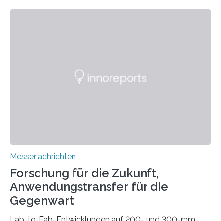
Fertigung von Bauteilen, in die komplexe und doch
kompakte Verkabelungen, Sensoren, Aktoren oder
Beleuchtungssysteme eingebracht werden müssen,
drastisch vereinfachen, indem es diese Komponenten
gleich mitdruckt. Neu entwickelt am Fraunhofer IWU:
die Automated Cable Assembly (AuCA). Wo
konventionelle Robotik an der Produktion und
automatisierten Verlegung biegsamer Kabelsätze in
Automobilen scheitert, stellt AuCA Verkabelungen
mittels…
Messenachrichten
Forschung für die Zukunft,
Anwendungstransfer für die
Gegenwart
Lab-to-Fab-Entwicklungen auf 200- und 300-mm-