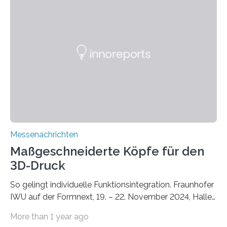
Unterschlupf- und Nistmöglichkeiten. Ein
Lösungsansatz kann die Begrünung von Fassaden und
Dächern darstellen. Forschende des Fraunhofer-
Instituts für Bauphysik IBP erproben aktuell in
Zusammenarbeit mit dem Institut für Akustik und
Bauphysik sowie dem Institut für Landschaftsplanung
und Ökologie der Universität Stuttgart…
Messenachrichten
Maßgeschneiderte Köpfe für den
3D-Druck
So gelingt individuelle Funktionsintegration. Fraunhofer
IWU auf der Formnext, 19. – 22. November 2024, Halle
11.0/Stand E38. Wire bzw. Fiber Encapsulating Additive
More than 1 year ago
Manufacturing (WEAM/FEAM) könnte die industrielle