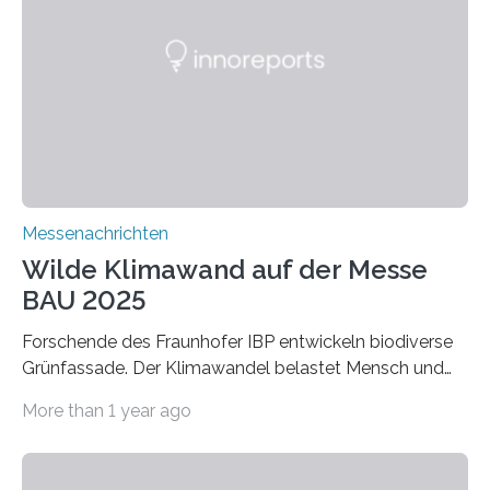
Werkstoffe mit außergewöhnlichen Eigenschaften. Das
macht sie zu idealen Kandidaten für den Leichtbau und
für Filtermaterialien. Sie zeichnen sich durch eine
extrem niedrige Wärmeleitfähigkeit und eine hohe
Adsorptionsfähigkeit für flüchtige organische
Verbindungen aus….
Messenachrichten
Wilde Klimawand auf der Messe
BAU 2025
Forschende des Fraunhofer IBP entwickeln biodiverse
Grünfassade. Der Klimawandel belastet Mensch und
Umwelt. Vor allem in Städten leidet die Bevölkerung im
More than 1 year ago
Sommer unter hohen Temperaturen und der
zunehmenden Trockenheit. Auch Insekten und Vögel
finden im urbanen Raum oftmals weniger Nahrung,