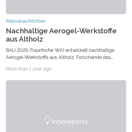
Messenachrichten
Nachhaltige Aerogel-Werkstoffe
aus Altholz
BAU 2025: Fraunhofer WKI entwickelt nachhaltige
Aerogel-Werkstoffe aus Altholz. Forschende des
Fraunhofer WKI stellen auf der BAU 2025 in München
More than 1 year ago
ein Projekt zur Entwicklung innovativer Aerogele aus
Altholz vor. Aus diesen nachhaltigen Materialien
entwickeln die Forschenden unter anderem
schadstoffadsorbierende Luftfilter und recycelbare
Dämmstoffe. Aerogele sind hochporöse, federleichte
Werkstoffe mit außergewöhnlichen Eigenschaften. Das
macht sie zu idealen Kandidaten für den Leichtbau und
für Filtermaterialien. Sie zeichnen sich durch eine
extrem niedrige Wärmeleitfähigkeit und eine hohe