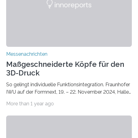
Zusammenarbeit mit dem Institut für Akustik und
Bauphysik sowie dem Institut für Landschaftsplanung
und Ökologie der Universität Stuttgart…
Messenachrichten
Maßgeschneiderte Köpfe für den
3D-Druck
So gelingt individuelle Funktionsintegration. Fraunhofer
IWU auf der Formnext, 19. – 22. November 2024, Halle
11.0/Stand E38. Wire bzw. Fiber Encapsulating Additive
More than 1 year ago
Manufacturing (WEAM/FEAM) könnte die industrielle
Fertigung von Bauteilen, in die komplexe und doch
kompakte Verkabelungen, Sensoren, Aktoren oder
Beleuchtungssysteme eingebracht werden müssen,
drastisch vereinfachen, indem es diese Komponenten