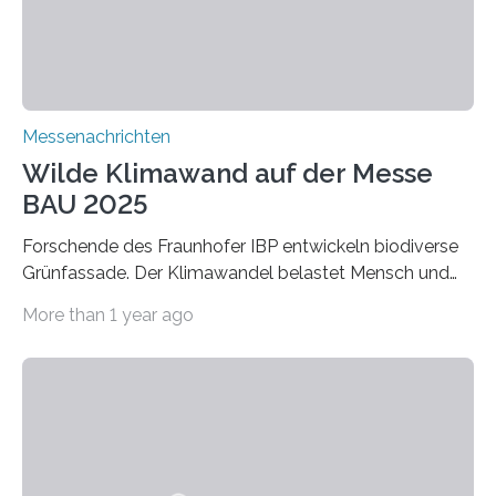
Adsorptionsfähigkeit für flüchtige organische
Verbindungen aus….
Messenachrichten
Wilde Klimawand auf der Messe
BAU 2025
Forschende des Fraunhofer IBP entwickeln biodiverse
Grünfassade. Der Klimawandel belastet Mensch und
Umwelt. Vor allem in Städten leidet die Bevölkerung im
More than 1 year ago
Sommer unter hohen Temperaturen und der
zunehmenden Trockenheit. Auch Insekten und Vögel
finden im urbanen Raum oftmals weniger Nahrung,
Unterschlupf- und Nistmöglichkeiten. Ein
Lösungsansatz kann die Begrünung von Fassaden und
Dächern darstellen. Forschende des Fraunhofer-
Instituts für Bauphysik IBP erproben aktuell in