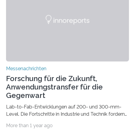
gleich mitdruckt. Neu entwickelt am Fraunhofer IWU:
die Automated Cable Assembly (AuCA). Wo
konventionelle Robotik an der Produktion und
automatisierten Verlegung biegsamer Kabelsätze in
Automobilen scheitert, stellt AuCA Verkabelungen
mittels…
Messenachrichten
Forschung für die Zukunft,
Anwendungstransfer für die
Gegenwart
Lab-to-Fab-Entwicklungen auf 200- und 300-mm-
Level. Die Fortschritte in Industrie und Technik fordern
immer wieder neue Lösungen in der Herstellung von
More than 1 year ago
Mikrochips, sowohl aus technischer, wirtschaftlicher, als