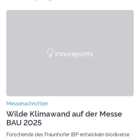
ein Projekt zur Entwicklung innovativer Aerogele aus
Altholz vor. Aus diesen nachhaltigen Materialien
entwickeln die Forschenden unter anderem
schadstoffadsorbierende Luftfilter und recycelbare
Dämmstoffe. Aerogele sind hochporöse, federleichte
Werkstoffe mit außergewöhnlichen Eigenschaften. Das
macht sie zu idealen Kandidaten für den Leichtbau und
für Filtermaterialien. Sie zeichnen sich durch eine
extrem niedrige Wärmeleitfähigkeit und eine hohe
Adsorptionsfähigkeit für flüchtige organische
Verbindungen aus….
Messenachrichten
Wilde Klimawand auf der Messe
BAU 2025
Forschende des Fraunhofer IBP entwickeln biodiverse