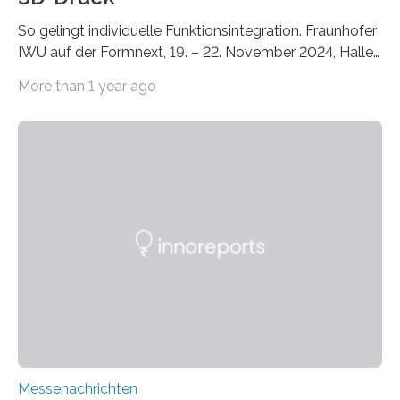
So gelingt individuelle Funktionsintegration. Fraunhofer
IWU auf der Formnext, 19. – 22. November 2024, Halle
11.0/Stand E38. Wire bzw. Fiber Encapsulating Additive
More than 1 year ago
Manufacturing (WEAM/FEAM) könnte die industrielle
Fertigung von Bauteilen, in die komplexe und doch
kompakte Verkabelungen, Sensoren, Aktoren oder
Beleuchtungssysteme eingebracht werden müssen,
drastisch vereinfachen, indem es diese Komponenten
gleich mitdruckt. Neu entwickelt am Fraunhofer IWU:
die Automated Cable Assembly (AuCA). Wo
konventionelle Robotik an der Produktion und
automatisierten Verlegung biegsamer Kabelsätze in
Automobilen scheitert, stellt AuCA Verkabelungen
mittels…
Messenachrichten