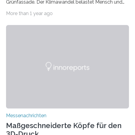
Grünfassade. Der Klimawandel belastet Mensch und
Umwelt. Vor allem in Städten leidet die Bevölkerung im
More than 1 year ago
Sommer unter hohen Temperaturen und der
zunehmenden Trockenheit. Auch Insekten und Vögel
finden im urbanen Raum oftmals weniger Nahrung,
Unterschlupf- und Nistmöglichkeiten. Ein
Lösungsansatz kann die Begrünung von Fassaden und
Dächern darstellen. Forschende des Fraunhofer-
Instituts für Bauphysik IBP erproben aktuell in
Zusammenarbeit mit dem Institut für Akustik und
Bauphysik sowie dem Institut für Landschaftsplanung
und Ökologie der Universität Stuttgart…
Messenachrichten
Maßgeschneiderte Köpfe für den
3D-Druck