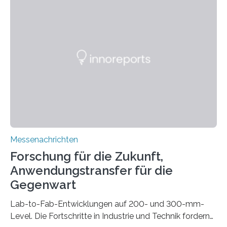
Beleuchtungssysteme eingebracht werden müssen,
drastisch vereinfachen, indem es diese Komponenten
gleich mitdruckt. Neu entwickelt am Fraunhofer IWU:
die Automated Cable Assembly (AuCA). Wo
konventionelle Robotik an der Produktion und
automatisierten Verlegung biegsamer Kabelsätze in
Automobilen scheitert, stellt AuCA Verkabelungen
mittels…
Messenachrichten
Forschung für die Zukunft,
Anwendungstransfer für die
Gegenwart
Lab-to-Fab-Entwicklungen auf 200- und 300-mm-
Level. Die Fortschritte in Industrie und Technik fordern