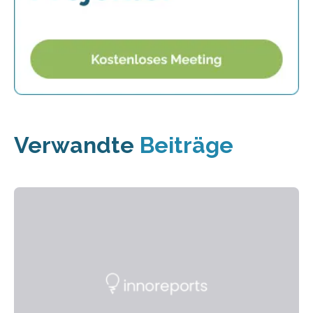
Verwandte
Beiträge