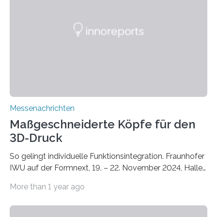
Dächern darstellen. Forschende des Fraunhofer-
Instituts für Bauphysik IBP erproben aktuell in
Zusammenarbeit mit dem Institut für Akustik und
Bauphysik sowie dem Institut für Landschaftsplanung
und Ökologie der Universität Stuttgart…
Messenachrichten
Maßgeschneiderte Köpfe für den
3D-Druck
So gelingt individuelle Funktionsintegration. Fraunhofer
IWU auf der Formnext, 19. – 22. November 2024, Halle
11.0/Stand E38. Wire bzw. Fiber Encapsulating Additive
More than 1 year ago
Manufacturing (WEAM/FEAM) könnte die industrielle
Fertigung von Bauteilen, in die komplexe und doch
kompakte Verkabelungen, Sensoren, Aktoren oder