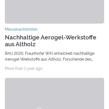
Messenachrichten
Nachhaltige Aerogel-Werkstoffe
aus Altholz
BAU 2025: Fraunhofer WKI entwickelt nachhaltige
Aerogel-Werkstoffe aus Altholz. Forschende des
Fraunhofer WKI stellen auf der BAU 2025 in München
More than 1 year ago
ein Projekt zur Entwicklung innovativer Aerogele aus
Altholz vor. Aus diesen nachhaltigen Materialien
entwickeln die Forschenden unter anderem
schadstoffadsorbierende Luftfilter und recycelbare
Dämmstoffe. Aerogele sind hochporöse, federleichte
Werkstoffe mit außergewöhnlichen Eigenschaften. Das
macht sie zu idealen Kandidaten für den Leichtbau und