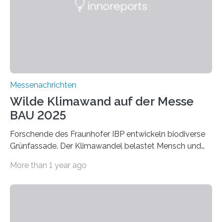
für Filtermaterialien. Sie zeichnen sich durch eine
extrem niedrige Wärmeleitfähigkeit und eine hohe
Adsorptionsfähigkeit für flüchtige organische
Verbindungen aus….
Messenachrichten
Wilde Klimawand auf der Messe
BAU 2025
Forschende des Fraunhofer IBP entwickeln biodiverse
Grünfassade. Der Klimawandel belastet Mensch und
Umwelt. Vor allem in Städten leidet die Bevölkerung im
More than 1 year ago
Sommer unter hohen Temperaturen und der
zunehmenden Trockenheit. Auch Insekten und Vögel
finden im urbanen Raum oftmals weniger Nahrung,
Unterschlupf- und Nistmöglichkeiten. Ein
Lösungsansatz kann die Begrünung von Fassaden und