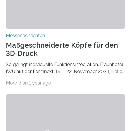
und Ökologie der Universität Stuttgart…
Messenachrichten
Maßgeschneiderte Köpfe für den
3D-Druck
So gelingt individuelle Funktionsintegration. Fraunhofer
IWU auf der Formnext, 19. – 22. November 2024, Halle
11.0/Stand E38. Wire bzw. Fiber Encapsulating Additive
More than 1 year ago
Manufacturing (WEAM/FEAM) könnte die industrielle
Fertigung von Bauteilen, in die komplexe und doch
kompakte Verkabelungen, Sensoren, Aktoren oder
Beleuchtungssysteme eingebracht werden müssen,
drastisch vereinfachen, indem es diese Komponenten
gleich mitdruckt. Neu entwickelt am Fraunhofer IWU:
die Automated Cable Assembly (AuCA). Wo