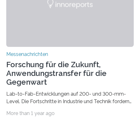
konventionelle Robotik an der Produktion und
automatisierten Verlegung biegsamer Kabelsätze in
Automobilen scheitert, stellt AuCA Verkabelungen
mittels…
Messenachrichten
Forschung für die Zukunft,
Anwendungstransfer für die
Gegenwart
Lab-to-Fab-Entwicklungen auf 200- und 300-mm-
Level. Die Fortschritte in Industrie und Technik fordern
immer wieder neue Lösungen in der Herstellung von
More than 1 year ago
Mikrochips, sowohl aus technischer, wirtschaftlicher, als
auch ökologischer Sicht. Mit wegweisender Forschung
und einem hochmodernen Anlagenpark hat sich das
Fraunhofer-Institut für Photonische Mikrosysteme IPMS