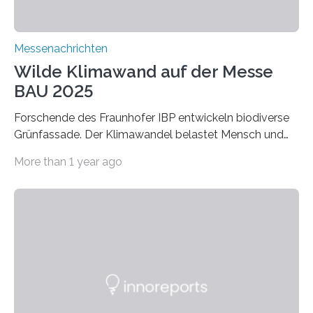
Messenachrichten
Wilde Klimawand auf der Messe
BAU 2025
Forschende des Fraunhofer IBP entwickeln biodiverse
Grünfassade. Der Klimawandel belastet Mensch und
Umwelt. Vor allem in Städten leidet die Bevölkerung im
More than 1 year ago
Sommer unter hohen Temperaturen und der
zunehmenden Trockenheit. Auch Insekten und Vögel
finden im urbanen Raum oftmals weniger Nahrung,
Unterschlupf- und Nistmöglichkeiten. Ein
Lösungsansatz kann die Begrünung von Fassaden und
Dächern darstellen. Forschende des Fraunhofer-
Instituts für Bauphysik IBP erproben aktuell in
Zusammenarbeit mit dem Institut für Akustik und
Bauphysik sowie dem Institut für Landschaftsplanung