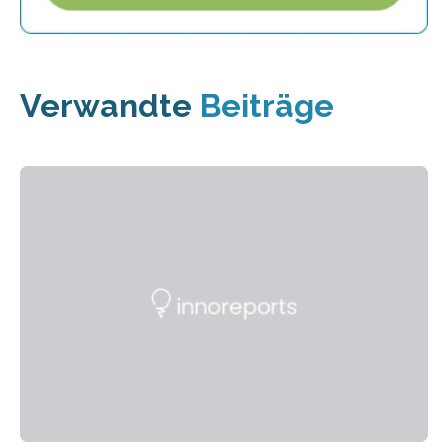
Verwandte
Beiträge