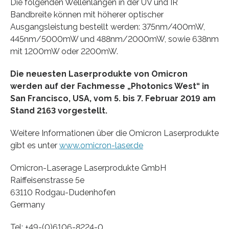
Die folgenden Wellenlängen in der UV und IR
Bandbreite können mit höherer optischer
Ausgangsleistung bestellt werden: 375nm/400mW,
445nm/5000mW und 488nm/2000mW, sowie 638nm
mit 1200mW oder 2200mW.
Die neuesten Laserprodukte von Omicron
werden auf der Fachmesse „Photonics West“ in
San Francisco, USA, vom 5. bis 7. Februar 2019 am
Stand 2163 vorgestellt.
Weitere Informationen über die Omicron Laserprodukte
gibt es unter
www.omicron-laser.de
Omicron-Laserage Laserprodukte GmbH
Raiffeisenstrasse 5e
63110 Rodgau-Dudenhofen
Germany
Tel: +49-(0)6106-8224-0