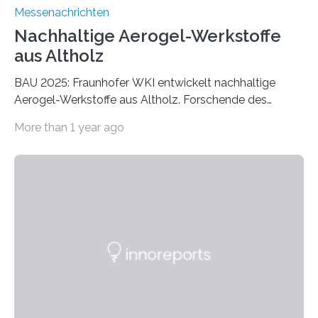
Messenachrichten
Nachhaltige Aerogel-Werkstoffe
aus Altholz
BAU 2025: Fraunhofer WKI entwickelt nachhaltige
Aerogel-Werkstoffe aus Altholz. Forschende des
Fraunhofer WKI stellen auf der BAU 2025 in München
More than 1 year ago
ein Projekt zur Entwicklung innovativer Aerogele aus
Altholz vor. Aus diesen nachhaltigen Materialien
entwickeln die Forschenden unter anderem
schadstoffadsorbierende Luftfilter und recycelbare
Dämmstoffe. Aerogele sind hochporöse, federleichte
Werkstoffe mit außergewöhnlichen Eigenschaften. Das
macht sie zu idealen Kandidaten für den Leichtbau und
für Filtermaterialien. Sie zeichnen sich durch eine
extrem niedrige Wärmeleitfähigkeit und eine hohe
Adsorptionsfähigkeit für flüchtige organische
Verbindungen aus….