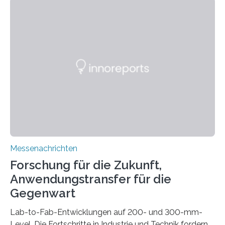
kompakte Verkabelungen, Sensoren, Aktoren oder
Beleuchtungssysteme eingebracht werden müssen,
drastisch vereinfachen, indem es diese Komponenten
gleich mitdruckt. Neu entwickelt am Fraunhofer IWU:
die Automated Cable Assembly (AuCA). Wo
konventionelle Robotik an der Produktion und
automatisierten Verlegung biegsamer Kabelsätze in
Automobilen scheitert, stellt AuCA Verkabelungen
mittels…
Messenachrichten
Forschung für die Zukunft,
Anwendungstransfer für die
Gegenwart
Lab-to-Fab-Entwicklungen auf 200- und 300-mm-
Level. Die Fortschritte in Industrie und Technik fordern