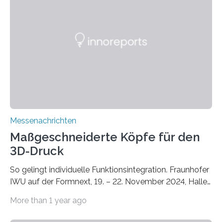
Lösungsansatz kann die Begrünung von Fassaden und
Dächern darstellen. Forschende des Fraunhofer-
Instituts für Bauphysik IBP erproben aktuell in
Zusammenarbeit mit dem Institut für Akustik und
Bauphysik sowie dem Institut für Landschaftsplanung
und Ökologie der Universität Stuttgart…
Messenachrichten
Maßgeschneiderte Köpfe für den
3D-Druck
So gelingt individuelle Funktionsintegration. Fraunhofer
IWU auf der Formnext, 19. – 22. November 2024, Halle
11.0/Stand E38. Wire bzw. Fiber Encapsulating Additive
More than 1 year ago
Manufacturing (WEAM/FEAM) könnte die industrielle
Fertigung von Bauteilen, in die komplexe und doch