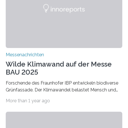
macht sie zu idealen Kandidaten für den Leichtbau und
für Filtermaterialien. Sie zeichnen sich durch eine
extrem niedrige Wärmeleitfähigkeit und eine hohe
Adsorptionsfähigkeit für flüchtige organische
Verbindungen aus….
Messenachrichten
Wilde Klimawand auf der Messe
BAU 2025
Forschende des Fraunhofer IBP entwickeln biodiverse
Grünfassade. Der Klimawandel belastet Mensch und
Umwelt. Vor allem in Städten leidet die Bevölkerung im
More than 1 year ago
Sommer unter hohen Temperaturen und der
zunehmenden Trockenheit. Auch Insekten und Vögel
finden im urbanen Raum oftmals weniger Nahrung,
Unterschlupf- und Nistmöglichkeiten. Ein