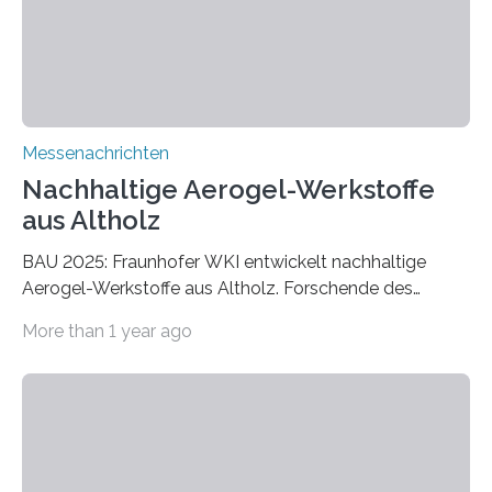
Messenachrichten
Nachhaltige Aerogel-Werkstoffe
aus Altholz
BAU 2025: Fraunhofer WKI entwickelt nachhaltige
Aerogel-Werkstoffe aus Altholz. Forschende des
Fraunhofer WKI stellen auf der BAU 2025 in München
More than 1 year ago
ein Projekt zur Entwicklung innovativer Aerogele aus
Altholz vor. Aus diesen nachhaltigen Materialien
entwickeln die Forschenden unter anderem
schadstoffadsorbierende Luftfilter und recycelbare
Dämmstoffe. Aerogele sind hochporöse, federleichte
Werkstoffe mit außergewöhnlichen Eigenschaften. Das