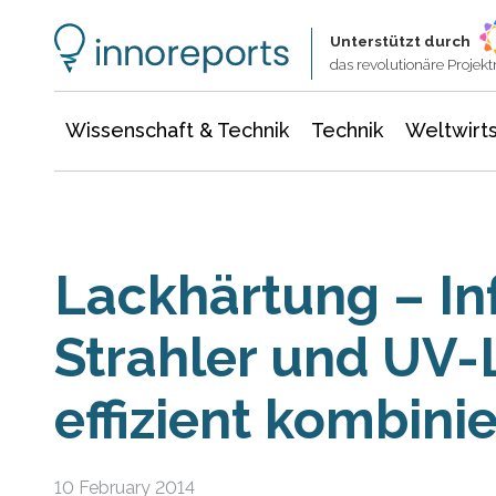
Wissenschaft & Technik
Informationstechnologie
Energie & Elektrotechnik
Unterstützt durch
das revolutionäre Proje
Wissenschaft & Technik
Technik
Weltwirts
Lackhärtung – In
Strahler und UV
effizient kombinie
10 February 2014