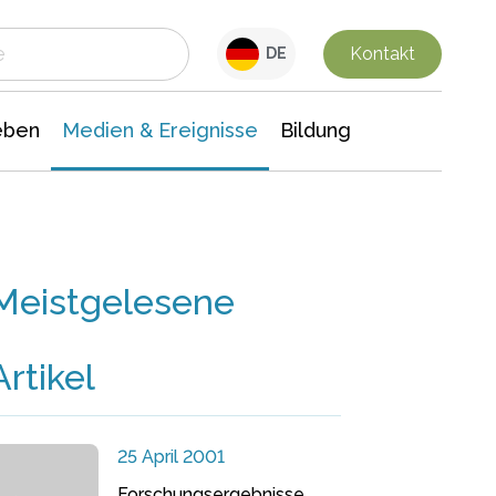
 Leben
Medien & Ereignisse
Interdisziplinäre Forschung
Veranstaltungsnachrichten
n Chemie
Gesellschaftswissenschaften
Kontakt
DE
eben
Medien & Ereignisse
Bildung
Meistgelesene
Artikel
25 April 2001
Forschungsergebnisse