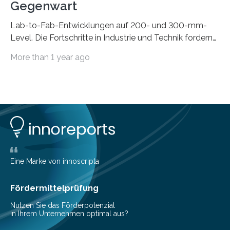
Gegenwart
Lab-to-Fab-Entwicklungen auf 200- und 300-mm-
Level. Die Fortschritte in Industrie und Technik fordern
immer wieder neue Lösungen in der Herstellung von
More than 1 year ago
Mikrochips, sowohl aus technischer, wirtschaftlicher, als
auch ökologischer Sicht. Mit wegweisender Forschung
und einem hochmodernen Anlagenpark hat sich das
Fraunhofer-Institut für Photonische Mikrosysteme IPMS
dabei als starker Partner der Industrie etabliert. Das
Serviceangebot umfasst alle Schritte »from lab to fab«
– von der Beratung über die Prozessentwicklung bis hin
zur Pilotfertigung. 300-mm-Prozessanlagen am CNT.
(c) Sebastian Lassak / Fraunhofer IPMS…
Eine Marke von innoscripta
Fördermittelprüfung
Nutzen Sie das Förderpotenzial
in Ihrem Unternehmen optimal aus?