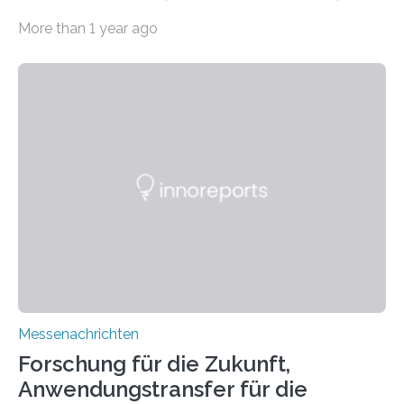
11.0/Stand E38. Wire bzw. Fiber Encapsulating Additive
More than 1 year ago
Manufacturing (WEAM/FEAM) könnte die industrielle
Fertigung von Bauteilen, in die komplexe und doch
kompakte Verkabelungen, Sensoren, Aktoren oder
Beleuchtungssysteme eingebracht werden müssen,
drastisch vereinfachen, indem es diese Komponenten
gleich mitdruckt. Neu entwickelt am Fraunhofer IWU:
die Automated Cable Assembly (AuCA). Wo
konventionelle Robotik an der Produktion und
automatisierten Verlegung biegsamer Kabelsätze in
Automobilen scheitert, stellt AuCA Verkabelungen
mittels…
Messenachrichten
Forschung für die Zukunft,
Anwendungstransfer für die