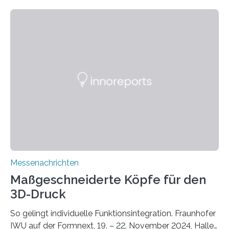
zunehmenden Trockenheit. Auch Insekten und Vögel
finden im urbanen Raum oftmals weniger Nahrung,
Unterschlupf- und Nistmöglichkeiten. Ein
Lösungsansatz kann die Begrünung von Fassaden und
Dächern darstellen. Forschende des Fraunhofer-
Instituts für Bauphysik IBP erproben aktuell in
Zusammenarbeit mit dem Institut für Akustik und
Bauphysik sowie dem Institut für Landschaftsplanung
und Ökologie der Universität Stuttgart…
Messenachrichten
Maßgeschneiderte Köpfe für den
3D-Druck
So gelingt individuelle Funktionsintegration. Fraunhofer
IWU auf der Formnext, 19. – 22. November 2024, Halle