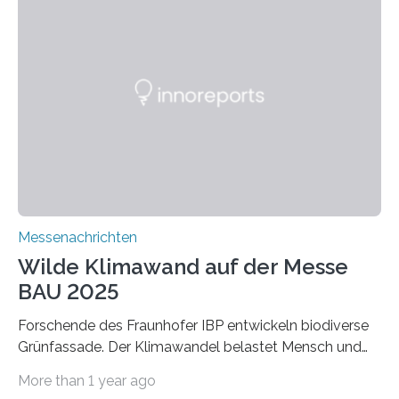
schadstoffadsorbierende Luftfilter und recycelbare
Dämmstoffe. Aerogele sind hochporöse, federleichte
Werkstoffe mit außergewöhnlichen Eigenschaften. Das
macht sie zu idealen Kandidaten für den Leichtbau und
für Filtermaterialien. Sie zeichnen sich durch eine
extrem niedrige Wärmeleitfähigkeit und eine hohe
Adsorptionsfähigkeit für flüchtige organische
Verbindungen aus….
Messenachrichten
Wilde Klimawand auf der Messe
BAU 2025
Forschende des Fraunhofer IBP entwickeln biodiverse
Grünfassade. Der Klimawandel belastet Mensch und
Umwelt. Vor allem in Städten leidet die Bevölkerung im
More than 1 year ago
Sommer unter hohen Temperaturen und der