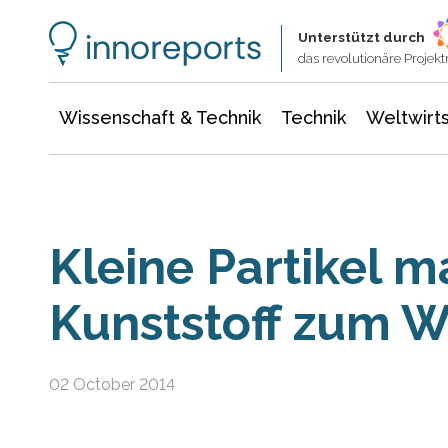
Wissenschaft & Technik
Informationstechnologie
Energie & Elektrotechnik
Unterstützt durch
das revolutionäre Proje
Wissenschaft & Technik
Technik
Weltwirts
Kleine Partikel 
Kunststoff zum W
02 October 2014