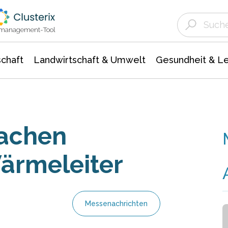
Landwirtschaft & Umwelt
Gesundheit &
Agrar- Forstwissenschaften
Unternehmensmeldungen
Biowissenschafte
Ökologie Umwelt- Naturschutz
ktmanagement-Tool
chaft
Landwirtschaft & Umwelt
Gesundheit & L
machen
ärmeleiter
Messenachrichten