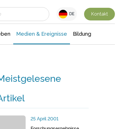
 Leben
Medien & Ereignisse
Interdisziplinäre Forschung
Veranstaltungsnachrichten
n Chemie
Gesellschaftswissenschaften
Kontakt
DE
eben
Medien & Ereignisse
Bildung
Meistgelesene
Artikel
25 April 2001
Forschungsergebnisse