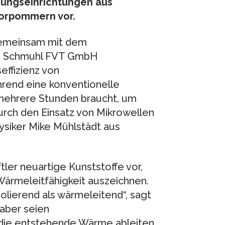
hungseinrichtungen aus
orpommern vor.
 gemeinsam mit dem
en Schmuhl FVT GmbH
effizienz von
hrend eine konventionelle
 mehrere Stunden braucht, um
urch den Einsatz von Mikrowellen
ysiker Mike Mühlstädt aus
ler neuartige Kunststoffe vor,
Wärmeleitfähigkeit auszeichnen.
olierend als wärmeleitend“, sagt
aber seien
die entstehende Wärme ableiten