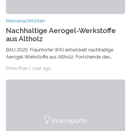
Messenachrichten
Nachhaltige Aerogel-Werkstoffe
aus Altholz
BAU 2025: Fraunhofer WKI entwickelt nachhaltige
Aerogel-Werkstoffe aus Altholz. Forschende des
Fraunhofer WKI stellen auf der BAU 2025 in München
More than 1 year ago
ein Projekt zur Entwicklung innovativer Aerogele aus
Altholz vor. Aus diesen nachhaltigen Materialien
entwickeln die Forschenden unter anderem
schadstoffadsorbierende Luftfilter und recycelbare
Dämmstoffe. Aerogele sind hochporöse, federleichte
Werkstoffe mit außergewöhnlichen Eigenschaften. Das
macht sie zu idealen Kandidaten für den Leichtbau und
für Filtermaterialien. Sie zeichnen sich durch eine
extrem niedrige Wärmeleitfähigkeit und eine hohe