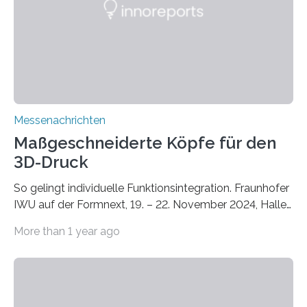
Zusammenarbeit mit dem Institut für Akustik und
Bauphysik sowie dem Institut für Landschaftsplanung
und Ökologie der Universität Stuttgart…
Messenachrichten
Maßgeschneiderte Köpfe für den
3D-Druck
So gelingt individuelle Funktionsintegration. Fraunhofer
IWU auf der Formnext, 19. – 22. November 2024, Halle
11.0/Stand E38. Wire bzw. Fiber Encapsulating Additive
More than 1 year ago
Manufacturing (WEAM/FEAM) könnte die industrielle
Fertigung von Bauteilen, in die komplexe und doch
kompakte Verkabelungen, Sensoren, Aktoren oder
Beleuchtungssysteme eingebracht werden müssen,
drastisch vereinfachen, indem es diese Komponenten