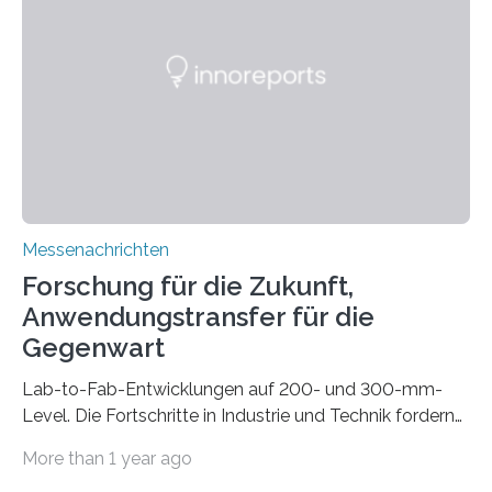
gleich mitdruckt. Neu entwickelt am Fraunhofer IWU:
die Automated Cable Assembly (AuCA). Wo
konventionelle Robotik an der Produktion und
automatisierten Verlegung biegsamer Kabelsätze in
Automobilen scheitert, stellt AuCA Verkabelungen
mittels…
Messenachrichten
Forschung für die Zukunft,
Anwendungstransfer für die
Gegenwart
Lab-to-Fab-Entwicklungen auf 200- und 300-mm-
Level. Die Fortschritte in Industrie und Technik fordern
immer wieder neue Lösungen in der Herstellung von
More than 1 year ago
Mikrochips, sowohl aus technischer, wirtschaftlicher, als