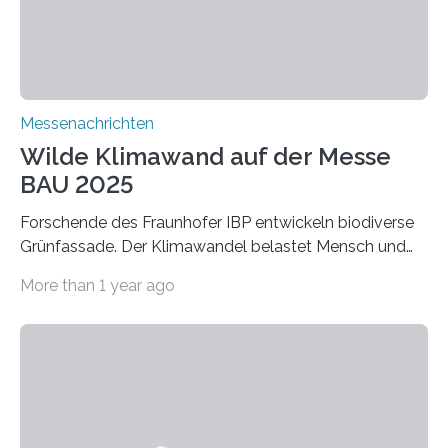
Adsorptionsfähigkeit für flüchtige organische
Verbindungen aus….
Messenachrichten
Wilde Klimawand auf der Messe
BAU 2025
Forschende des Fraunhofer IBP entwickeln biodiverse
Grünfassade. Der Klimawandel belastet Mensch und
Umwelt. Vor allem in Städten leidet die Bevölkerung im
More than 1 year ago
Sommer unter hohen Temperaturen und der
zunehmenden Trockenheit. Auch Insekten und Vögel
finden im urbanen Raum oftmals weniger Nahrung,
Unterschlupf- und Nistmöglichkeiten. Ein
Lösungsansatz kann die Begrünung von Fassaden und
Dächern darstellen. Forschende des Fraunhofer-
Instituts für Bauphysik IBP erproben aktuell in