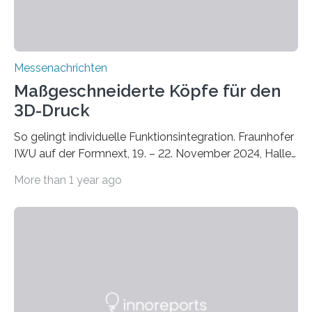
Messenachrichten
Maßgeschneiderte Köpfe für den
3D-Druck
So gelingt individuelle Funktionsintegration. Fraunhofer
IWU auf der Formnext, 19. – 22. November 2024, Halle
11.0/Stand E38. Wire bzw. Fiber Encapsulating Additive
More than 1 year ago
Manufacturing (WEAM/FEAM) könnte die industrielle
Fertigung von Bauteilen, in die komplexe und doch
kompakte Verkabelungen, Sensoren, Aktoren oder
Beleuchtungssysteme eingebracht werden müssen,
drastisch vereinfachen, indem es diese Komponenten
gleich mitdruckt. Neu entwickelt am Fraunhofer IWU:
die Automated Cable Assembly (AuCA). Wo
konventionelle Robotik an der Produktion und