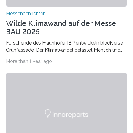
Messenachrichten
Wilde Klimawand auf der Messe
BAU 2025
Forschende des Fraunhofer IBP entwickeln biodiverse
Grünfassade. Der Klimawandel belastet Mensch und
Umwelt. Vor allem in Städten leidet die Bevölkerung im
More than 1 year ago
Sommer unter hohen Temperaturen und der
zunehmenden Trockenheit. Auch Insekten und Vögel
finden im urbanen Raum oftmals weniger Nahrung,
Unterschlupf- und Nistmöglichkeiten. Ein
Lösungsansatz kann die Begrünung von Fassaden und
Dächern darstellen. Forschende des Fraunhofer-
Instituts für Bauphysik IBP erproben aktuell in
Zusammenarbeit mit dem Institut für Akustik und
Bauphysik sowie dem Institut für Landschaftsplanung
und Ökologie der Universität Stuttgart…