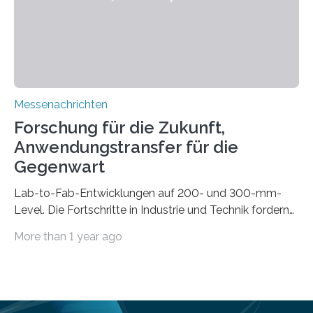
automatisierten Verlegung biegsamer Kabelsätze in
Automobilen scheitert, stellt AuCA Verkabelungen
mittels…
Messenachrichten
Forschung für die Zukunft,
Anwendungstransfer für die
Gegenwart
Lab-to-Fab-Entwicklungen auf 200- und 300-mm-
Level. Die Fortschritte in Industrie und Technik fordern
immer wieder neue Lösungen in der Herstellung von
More than 1 year ago
Mikrochips, sowohl aus technischer, wirtschaftlicher, als
auch ökologischer Sicht. Mit wegweisender Forschung
und einem hochmodernen Anlagenpark hat sich das
Fraunhofer-Institut für Photonische Mikrosysteme IPMS
dabei als starker Partner der Industrie etabliert. Das