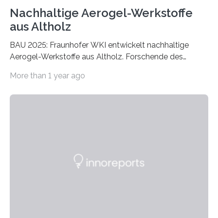
Nachhaltige Aerogel-Werkstoffe
aus Altholz
BAU 2025: Fraunhofer WKI entwickelt nachhaltige
Aerogel-Werkstoffe aus Altholz. Forschende des
Fraunhofer WKI stellen auf der BAU 2025 in München
More than 1 year ago
ein Projekt zur Entwicklung innovativer Aerogele aus
Altholz vor. Aus diesen nachhaltigen Materialien
entwickeln die Forschenden unter anderem
schadstoffadsorbierende Luftfilter und recycelbare
Dämmstoffe. Aerogele sind hochporöse, federleichte
Werkstoffe mit außergewöhnlichen Eigenschaften. Das
macht sie zu idealen Kandidaten für den Leichtbau und
für Filtermaterialien. Sie zeichnen sich durch eine
extrem niedrige Wärmeleitfähigkeit und eine hohe
Adsorptionsfähigkeit für flüchtige organische
Verbindungen aus….