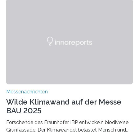
entwickeln die Forschenden unter anderem
schadstoffadsorbierende Luftfilter und recycelbare
Dämmstoffe. Aerogele sind hochporöse, federleichte
Werkstoffe mit außergewöhnlichen Eigenschaften. Das
macht sie zu idealen Kandidaten für den Leichtbau und
für Filtermaterialien. Sie zeichnen sich durch eine
extrem niedrige Wärmeleitfähigkeit und eine hohe
Adsorptionsfähigkeit für flüchtige organische
Verbindungen aus….
Messenachrichten
Wilde Klimawand auf der Messe
BAU 2025
Forschende des Fraunhofer IBP entwickeln biodiverse
Grünfassade. Der Klimawandel belastet Mensch und
Umwelt. Vor allem in Städten leidet die Bevölkerung im