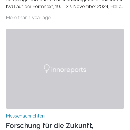
IWU auf der Formnext, 19. – 22. November 2024, Halle
11.0/Stand E38. Wire bzw. Fiber Encapsulating Additive
More than 1 year ago
Manufacturing (WEAM/FEAM) könnte die industrielle
Fertigung von Bauteilen, in die komplexe und doch
kompakte Verkabelungen, Sensoren, Aktoren oder
Beleuchtungssysteme eingebracht werden müssen,
drastisch vereinfachen, indem es diese Komponenten
gleich mitdruckt. Neu entwickelt am Fraunhofer IWU:
die Automated Cable Assembly (AuCA). Wo
konventionelle Robotik an der Produktion und
automatisierten Verlegung biegsamer Kabelsätze in
Automobilen scheitert, stellt AuCA Verkabelungen
mittels…
Messenachrichten
Forschung für die Zukunft,