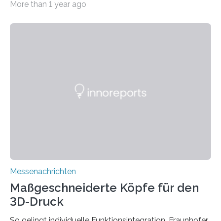
More than 1 year ago
Sommer unter hohen Temperaturen und der
zunehmenden Trockenheit. Auch Insekten und Vögel
finden im urbanen Raum oftmals weniger Nahrung,
Unterschlupf- und Nistmöglichkeiten. Ein
Lösungsansatz kann die Begrünung von Fassaden und
Dächern darstellen. Forschende des Fraunhofer-
Instituts für Bauphysik IBP erproben aktuell in
Zusammenarbeit mit dem Institut für Akustik und
Bauphysik sowie dem Institut für Landschaftsplanung
und Ökologie der Universität Stuttgart…
Messenachrichten
Maßgeschneiderte Köpfe für den
3D-Druck
So gelingt individuelle Funktionsintegration. Fraunhofer