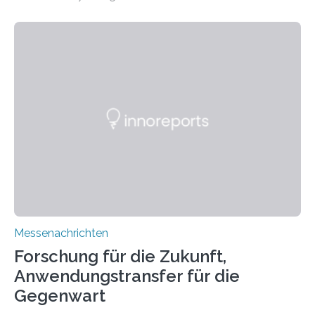
Manufacturing (WEAM/FEAM) könnte die industrielle
Fertigung von Bauteilen, in die komplexe und doch
kompakte Verkabelungen, Sensoren, Aktoren oder
Beleuchtungssysteme eingebracht werden müssen,
drastisch vereinfachen, indem es diese Komponenten
gleich mitdruckt. Neu entwickelt am Fraunhofer IWU:
die Automated Cable Assembly (AuCA). Wo
konventionelle Robotik an der Produktion und
automatisierten Verlegung biegsamer Kabelsätze in
Automobilen scheitert, stellt AuCA Verkabelungen
mittels…
Messenachrichten
Forschung für die Zukunft,
Anwendungstransfer für die
Gegenwart