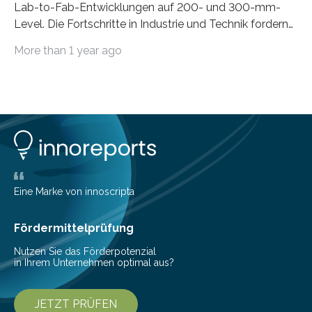
Lab-to-Fab-Entwicklungen auf 200- und 300-mm-
Level. Die Fortschritte in Industrie und Technik fordern
immer wieder neue Lösungen in der Herstellung von
More than 1 year ago
Mikrochips, sowohl aus technischer, wirtschaftlicher, als
auch ökologischer Sicht. Mit wegweisender Forschung
und einem hochmodernen Anlagenpark hat sich das
Fraunhofer-Institut für Photonische Mikrosysteme IPMS
dabei als starker Partner der Industrie etabliert. Das
Serviceangebot umfasst alle Schritte »from lab to fab«
– von der Beratung über die Prozessentwicklung bis hin
zur Pilotfertigung. 300-mm-Prozessanlagen am CNT.
(c) Sebastian Lassak / Fraunhofer IPMS…
Eine Marke von innoscripta
Fördermittelprüfung
Nutzen Sie das Förderpotenzial
in Ihrem Unternehmen optimal aus?
JETZT PRÜFEN