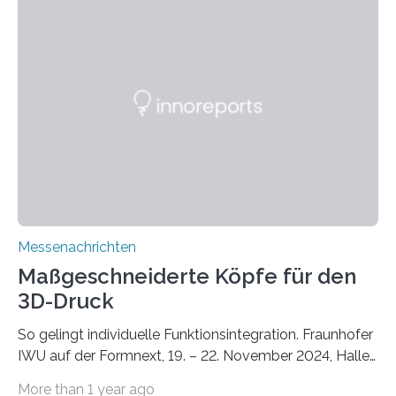
Unterschlupf- und Nistmöglichkeiten. Ein
Lösungsansatz kann die Begrünung von Fassaden und
Dächern darstellen. Forschende des Fraunhofer-
Instituts für Bauphysik IBP erproben aktuell in
Zusammenarbeit mit dem Institut für Akustik und
Bauphysik sowie dem Institut für Landschaftsplanung
und Ökologie der Universität Stuttgart…
Messenachrichten
Maßgeschneiderte Köpfe für den
3D-Druck
So gelingt individuelle Funktionsintegration. Fraunhofer
IWU auf der Formnext, 19. – 22. November 2024, Halle
11.0/Stand E38. Wire bzw. Fiber Encapsulating Additive
More than 1 year ago