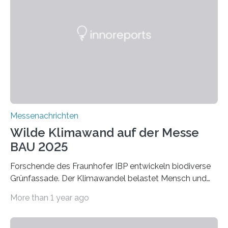
Werkstoffe mit außergewöhnlichen Eigenschaften. Das
macht sie zu idealen Kandidaten für den Leichtbau und
für Filtermaterialien. Sie zeichnen sich durch eine
extrem niedrige Wärmeleitfähigkeit und eine hohe
Adsorptionsfähigkeit für flüchtige organische
Verbindungen aus….
Messenachrichten
Wilde Klimawand auf der Messe
BAU 2025
Forschende des Fraunhofer IBP entwickeln biodiverse
Grünfassade. Der Klimawandel belastet Mensch und
Umwelt. Vor allem in Städten leidet die Bevölkerung im
More than 1 year ago
Sommer unter hohen Temperaturen und der
zunehmenden Trockenheit. Auch Insekten und Vögel
finden im urbanen Raum oftmals weniger Nahrung,