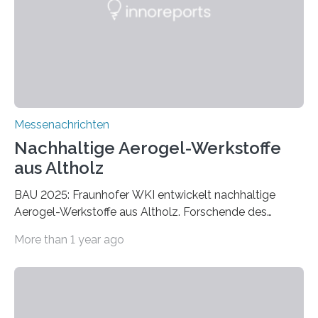
Messenachrichten
Nachhaltige Aerogel-Werkstoffe
aus Altholz
BAU 2025: Fraunhofer WKI entwickelt nachhaltige
Aerogel-Werkstoffe aus Altholz. Forschende des
Fraunhofer WKI stellen auf der BAU 2025 in München
More than 1 year ago
ein Projekt zur Entwicklung innovativer Aerogele aus
Altholz vor. Aus diesen nachhaltigen Materialien
entwickeln die Forschenden unter anderem
schadstoffadsorbierende Luftfilter und recycelbare
Dämmstoffe. Aerogele sind hochporöse, federleichte