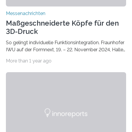
Messenachrichten
Maßgeschneiderte Köpfe für den
3D-Druck
So gelingt individuelle Funktionsintegration. Fraunhofer
IWU auf der Formnext, 19. – 22. November 2024, Halle
11.0/Stand E38. Wire bzw. Fiber Encapsulating Additive
More than 1 year ago
Manufacturing (WEAM/FEAM) könnte die industrielle
Fertigung von Bauteilen, in die komplexe und doch
kompakte Verkabelungen, Sensoren, Aktoren oder
Beleuchtungssysteme eingebracht werden müssen,
drastisch vereinfachen, indem es diese Komponenten
gleich mitdruckt. Neu entwickelt am Fraunhofer IWU:
die Automated Cable Assembly (AuCA). Wo
konventionelle Robotik an der Produktion und
automatisierten Verlegung biegsamer Kabelsätze in
Automobilen scheitert, stellt AuCA Verkabelungen