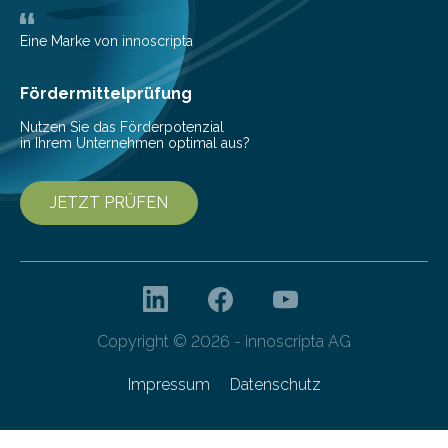
zur Pilotfertigung. 300-mm-Prozessanlagen am CNT.
(c) Sebastian Lassak / Fraunhofer IPMS…
Eine Marke von innoscripta
Fördermittelprüfung
Nutzen Sie das Förderpotenzial
in Ihrem Unternehmen optimal aus?
JETZT PRÜFEN
Copyright © 2026 - innoscripta AG
Impressum
Datenschutz