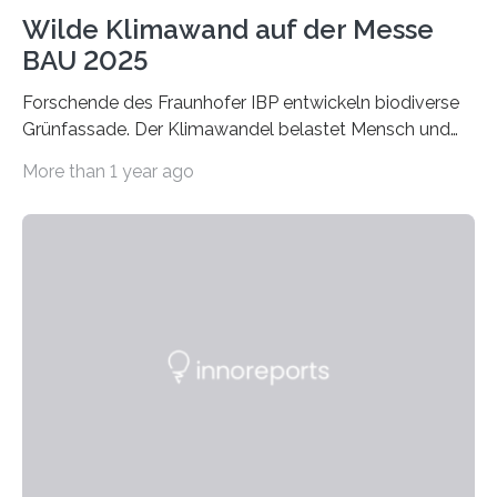
Wilde Klimawand auf der Messe
BAU 2025
Forschende des Fraunhofer IBP entwickeln biodiverse
Grünfassade. Der Klimawandel belastet Mensch und
Umwelt. Vor allem in Städten leidet die Bevölkerung im
More than 1 year ago
Sommer unter hohen Temperaturen und der
zunehmenden Trockenheit. Auch Insekten und Vögel
finden im urbanen Raum oftmals weniger Nahrung,
Unterschlupf- und Nistmöglichkeiten. Ein
Lösungsansatz kann die Begrünung von Fassaden und
Dächern darstellen. Forschende des Fraunhofer-
Instituts für Bauphysik IBP erproben aktuell in
Zusammenarbeit mit dem Institut für Akustik und
Bauphysik sowie dem Institut für Landschaftsplanung
und Ökologie der Universität Stuttgart…