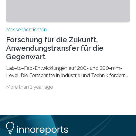
mittels…
Messenachrichten
Forschung für die Zukunft,
Anwendungstransfer für die
Gegenwart
Lab-to-Fab-Entwicklungen auf 200- und 300-mm-
Level. Die Fortschritte in Industrie und Technik fordern
immer wieder neue Lösungen in der Herstellung von
More than 1 year ago
Mikrochips, sowohl aus technischer, wirtschaftlicher, als
auch ökologischer Sicht. Mit wegweisender Forschung
und einem hochmodernen Anlagenpark hat sich das
Fraunhofer-Institut für Photonische Mikrosysteme IPMS
dabei als starker Partner der Industrie etabliert. Das
Serviceangebot umfasst alle Schritte »from lab to fab«
– von der Beratung über die Prozessentwicklung bis hin