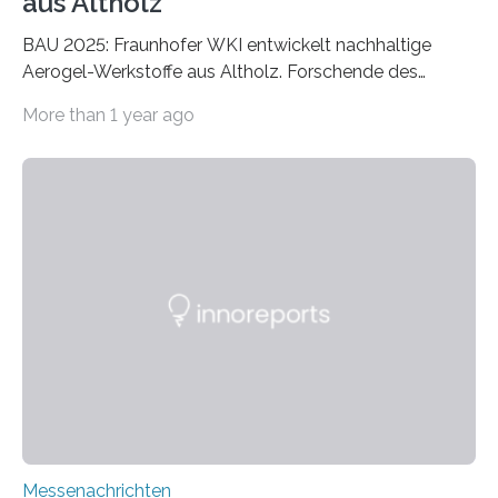
aus Altholz
BAU 2025: Fraunhofer WKI entwickelt nachhaltige
Aerogel-Werkstoffe aus Altholz. Forschende des
Fraunhofer WKI stellen auf der BAU 2025 in München
More than 1 year ago
ein Projekt zur Entwicklung innovativer Aerogele aus
Altholz vor. Aus diesen nachhaltigen Materialien
entwickeln die Forschenden unter anderem
schadstoffadsorbierende Luftfilter und recycelbare
Dämmstoffe. Aerogele sind hochporöse, federleichte
Werkstoffe mit außergewöhnlichen Eigenschaften. Das
macht sie zu idealen Kandidaten für den Leichtbau und
für Filtermaterialien. Sie zeichnen sich durch eine
extrem niedrige Wärmeleitfähigkeit und eine hohe
Adsorptionsfähigkeit für flüchtige organische
Verbindungen aus….
Messenachrichten