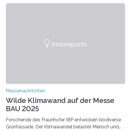
Altholz vor. Aus diesen nachhaltigen Materialien
entwickeln die Forschenden unter anderem
schadstoffadsorbierende Luftfilter und recycelbare
Dämmstoffe. Aerogele sind hochporöse, federleichte
Werkstoffe mit außergewöhnlichen Eigenschaften. Das
macht sie zu idealen Kandidaten für den Leichtbau und
für Filtermaterialien. Sie zeichnen sich durch eine
extrem niedrige Wärmeleitfähigkeit und eine hohe
Adsorptionsfähigkeit für flüchtige organische
Verbindungen aus….
Messenachrichten
Wilde Klimawand auf der Messe
BAU 2025
Forschende des Fraunhofer IBP entwickeln biodiverse
Grünfassade. Der Klimawandel belastet Mensch und