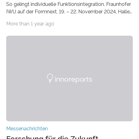
So gelingt individuelle Funktionsintegration. Fraunhofer
IWU auf der Formnext, 19. – 22. November 2024, Halle
11.0/Stand E38. Wire bzw. Fiber Encapsulating Additive
More than 1 year ago
Manufacturing (WEAM/FEAM) könnte die industrielle
Fertigung von Bauteilen, in die komplexe und doch
kompakte Verkabelungen, Sensoren, Aktoren oder
Beleuchtungssysteme eingebracht werden müssen,
drastisch vereinfachen, indem es diese Komponenten
gleich mitdruckt. Neu entwickelt am Fraunhofer IWU:
die Automated Cable Assembly (AuCA). Wo
konventionelle Robotik an der Produktion und
automatisierten Verlegung biegsamer Kabelsätze in
Automobilen scheitert, stellt AuCA Verkabelungen
mittels…
Messenachrichten
Forschung für die Zukunft,