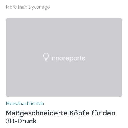
Umwelt. Vor allem in Städten leidet die Bevölkerung im
More than 1 year ago
Sommer unter hohen Temperaturen und der
zunehmenden Trockenheit. Auch Insekten und Vögel
finden im urbanen Raum oftmals weniger Nahrung,
Unterschlupf- und Nistmöglichkeiten. Ein
Lösungsansatz kann die Begrünung von Fassaden und
Dächern darstellen. Forschende des Fraunhofer-
Instituts für Bauphysik IBP erproben aktuell in
Zusammenarbeit mit dem Institut für Akustik und
Bauphysik sowie dem Institut für Landschaftsplanung
und Ökologie der Universität Stuttgart…
Messenachrichten
Maßgeschneiderte Köpfe für den
3D-Druck