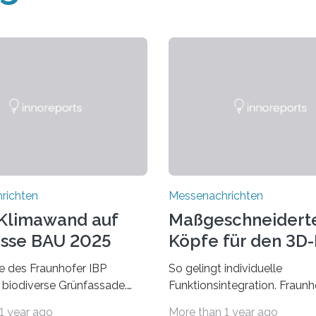
richten
Messenachrichten
Klimawand auf
Maßgeschneidert
sse BAU 2025
Köpfe für den 3D
 des Fraunhofer IBP
So gelingt individuelle
 biodiverse Grünfassade.
Funktionsintegration. Fraun
wandel belastet Mensch und
auf der Formnext, 19. – 22.
1 year ago
More than 1 year ago