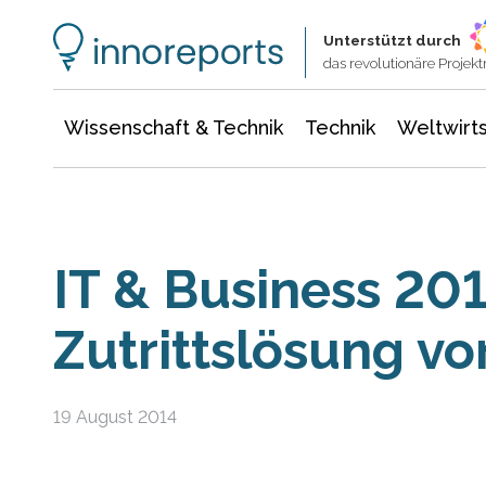
Wissenschaft & Technik
Informationstechnologie
Energie & Elektrotechnik
Unterstützt durch
das revolutionäre Proje
Wissenschaft & Technik
Technik
Weltwirts
IT & Business 20
Zutrittslösung v
19 August 2014