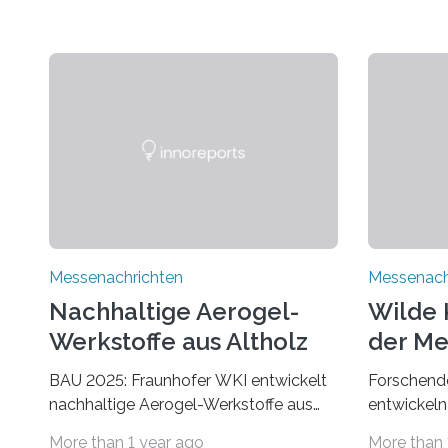
Messenachrichten
Messenach
Nachhaltige Aerogel-
Wilde 
Werkstoffe aus Altholz
der Me
BAU 2025: Fraunhofer WKI entwickelt
Forschende
nachhaltige Aerogel-Werkstoffe aus
entwickeln
Altholz. Forschende des Fraunhofer
Der Klima
More than 1 year ago
More than 