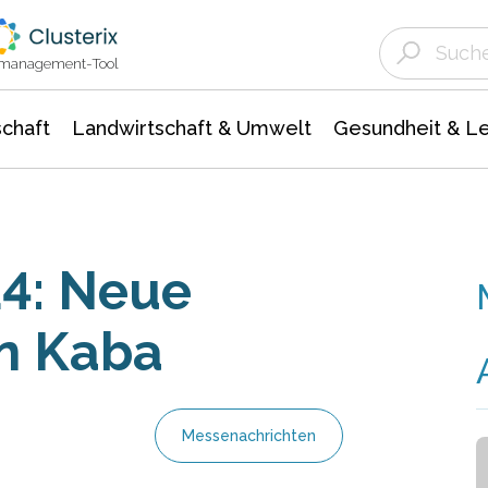
Landwirtschaft & Umwelt
Gesundheit &
Agrar- Forstwissenschaften
Unternehmensmeldungen
Biowissenschafte
Ökologie Umwelt- Naturschutz
ktmanagement-Tool
chaft
Landwirtschaft & Umwelt
Gesundheit & L
14: Neue
on Kaba
Messenachrichten