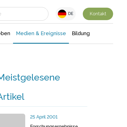
 Leben
Medien & Ereignisse
Interdisziplinäre Forschung
Veranstaltungsnachrichten
n Chemie
Gesellschaftswissenschaften
Kontakt
DE
eben
Medien & Ereignisse
Bildung
Meistgelesene
Artikel
25 April 2001
Forschungsergebnisse