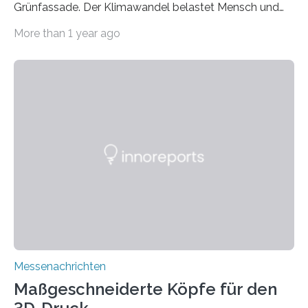
Grünfassade. Der Klimawandel belastet Mensch und
Umwelt. Vor allem in Städten leidet die Bevölkerung im
More than 1 year ago
Sommer unter hohen Temperaturen und der
zunehmenden Trockenheit. Auch Insekten und Vögel
finden im urbanen Raum oftmals weniger Nahrung,
Unterschlupf- und Nistmöglichkeiten. Ein
Lösungsansatz kann die Begrünung von Fassaden und
Dächern darstellen. Forschende des Fraunhofer-
Instituts für Bauphysik IBP erproben aktuell in
Zusammenarbeit mit dem Institut für Akustik und
Bauphysik sowie dem Institut für Landschaftsplanung
und Ökologie der Universität Stuttgart…
Messenachrichten
Maßgeschneiderte Köpfe für den