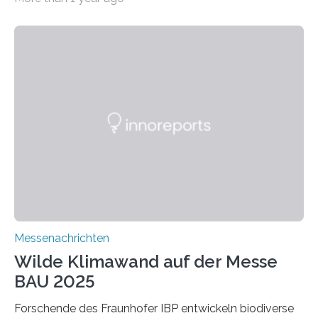
ein Projekt zur Entwicklung innovativer Aerogele aus
Altholz vor. Aus diesen nachhaltigen Materialien
entwickeln die Forschenden unter anderem
schadstoffadsorbierende Luftfilter und recycelbare
Dämmstoffe. Aerogele sind hochporöse, federleichte
Werkstoffe mit außergewöhnlichen Eigenschaften. Das
macht sie zu idealen Kandidaten für den Leichtbau und
für Filtermaterialien. Sie zeichnen sich durch eine
extrem niedrige Wärmeleitfähigkeit und eine hohe
Adsorptionsfähigkeit für flüchtige organische
Verbindungen aus….
Messenachrichten
Wilde Klimawand auf der Messe
BAU 2025
Forschende des Fraunhofer IBP entwickeln biodiverse