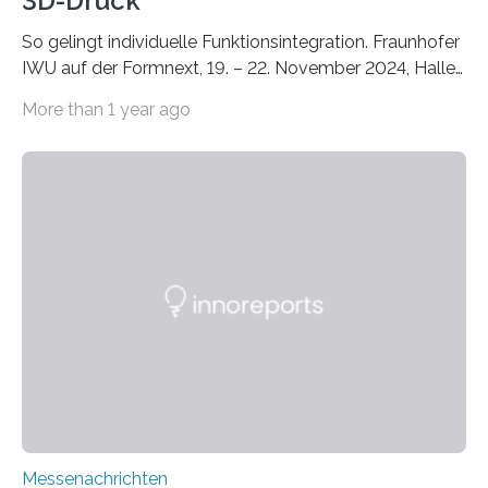
3D-Druck
So gelingt individuelle Funktionsintegration. Fraunhofer
IWU auf der Formnext, 19. – 22. November 2024, Halle
11.0/Stand E38. Wire bzw. Fiber Encapsulating Additive
More than 1 year ago
Manufacturing (WEAM/FEAM) könnte die industrielle
Fertigung von Bauteilen, in die komplexe und doch
kompakte Verkabelungen, Sensoren, Aktoren oder
Beleuchtungssysteme eingebracht werden müssen,
drastisch vereinfachen, indem es diese Komponenten
gleich mitdruckt. Neu entwickelt am Fraunhofer IWU:
die Automated Cable Assembly (AuCA). Wo
konventionelle Robotik an der Produktion und
automatisierten Verlegung biegsamer Kabelsätze in
Automobilen scheitert, stellt AuCA Verkabelungen
mittels…
Messenachrichten