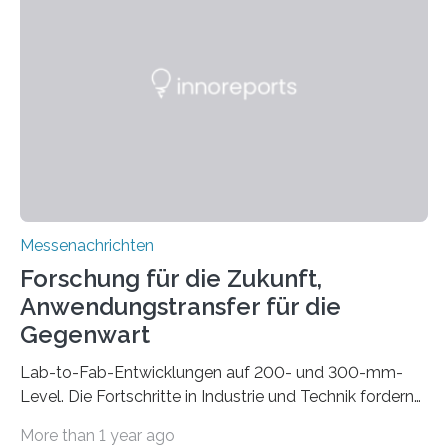
drastisch vereinfachen, indem es diese Komponenten
gleich mitdruckt. Neu entwickelt am Fraunhofer IWU:
die Automated Cable Assembly (AuCA). Wo
konventionelle Robotik an der Produktion und
automatisierten Verlegung biegsamer Kabelsätze in
Automobilen scheitert, stellt AuCA Verkabelungen
mittels…
Messenachrichten
Forschung für die Zukunft,
Anwendungstransfer für die
Gegenwart
Lab-to-Fab-Entwicklungen auf 200- und 300-mm-
Level. Die Fortschritte in Industrie und Technik fordern
immer wieder neue Lösungen in der Herstellung von
More than 1 year ago
Mikrochips, sowohl aus technischer, wirtschaftlicher, als