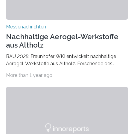
Messenachrichten
Nachhaltige Aerogel-Werkstoffe
aus Altholz
BAU 2025: Fraunhofer WKI entwickelt nachhaltige
Aerogel-Werkstoffe aus Altholz. Forschende des
Fraunhofer WKI stellen auf der BAU 2025 in München
More than 1 year ago
ein Projekt zur Entwicklung innovativer Aerogele aus
Altholz vor. Aus diesen nachhaltigen Materialien
entwickeln die Forschenden unter anderem
schadstoffadsorbierende Luftfilter und recycelbare
Dämmstoffe. Aerogele sind hochporöse, federleichte
Werkstoffe mit außergewöhnlichen Eigenschaften. Das
macht sie zu idealen Kandidaten für den Leichtbau und
für Filtermaterialien. Sie zeichnen sich durch eine