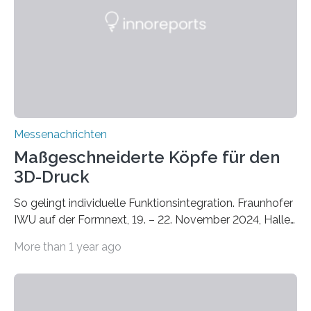
Instituts für Bauphysik IBP erproben aktuell in
Zusammenarbeit mit dem Institut für Akustik und
Bauphysik sowie dem Institut für Landschaftsplanung
und Ökologie der Universität Stuttgart…
Messenachrichten
Maßgeschneiderte Köpfe für den
3D-Druck
So gelingt individuelle Funktionsintegration. Fraunhofer
IWU auf der Formnext, 19. – 22. November 2024, Halle
11.0/Stand E38. Wire bzw. Fiber Encapsulating Additive
More than 1 year ago
Manufacturing (WEAM/FEAM) könnte die industrielle
Fertigung von Bauteilen, in die komplexe und doch
kompakte Verkabelungen, Sensoren, Aktoren oder
Beleuchtungssysteme eingebracht werden müssen,