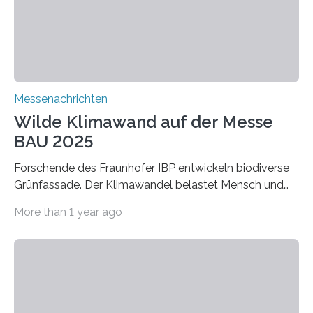
extrem niedrige Wärmeleitfähigkeit und eine hohe
Adsorptionsfähigkeit für flüchtige organische
Verbindungen aus….
Messenachrichten
Wilde Klimawand auf der Messe
BAU 2025
Forschende des Fraunhofer IBP entwickeln biodiverse
Grünfassade. Der Klimawandel belastet Mensch und
Umwelt. Vor allem in Städten leidet die Bevölkerung im
More than 1 year ago
Sommer unter hohen Temperaturen und der
zunehmenden Trockenheit. Auch Insekten und Vögel
finden im urbanen Raum oftmals weniger Nahrung,
Unterschlupf- und Nistmöglichkeiten. Ein
Lösungsansatz kann die Begrünung von Fassaden und
Dächern darstellen. Forschende des Fraunhofer-